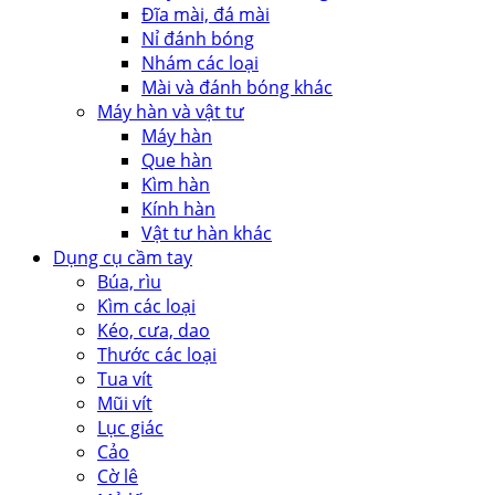
Đĩa mài, đá mài
Nỉ đánh bóng
Nhám các loại
Mài và đánh bóng khác
Máy hàn và vật tư
Máy hàn
Que hàn
Kìm hàn
Kính hàn
Vật tư hàn khác
Dụng cụ cầm tay
Búa, rìu
Kìm các loại
Kéo, cưa, dao
Thước các loại
Tua vít
Mũi vít
Lục giác
Cảo
Cờ lê