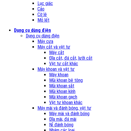
Lục giác
Cảo
Cờ lê
Mỏ lết
Dụng cụ dùng điện
Dụng cụ dùng điện
Máy cưa
Máy cắt và vật tư
Máy cắt
Đĩa cắt, đá cắt, lưỡi cắt
Vật tư cắt khác
Máy khoan và vật tư
Máy khoan
Mũi khoan bê tông
Mũi khoan sắt
Mũi khoan kính
Mũi khoan gạch
Vật tư khoan khác
Máy mài và đánh bóng, vật tư
Máy mài và đánh bóng
Đĩa mài, đá mài
Nỉ đánh bóng
Nhám các loại