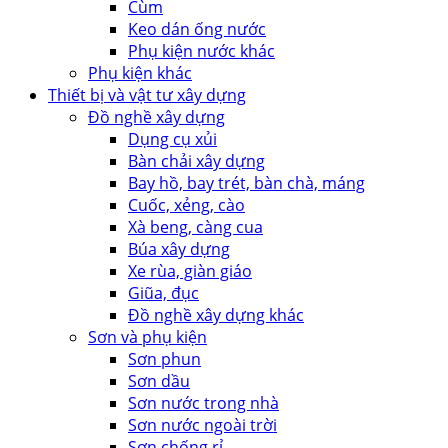
Cùm
Keo dán ống nước
Phụ kiện nước khác
Phụ kiện khác
Thiết bị và vật tư xây dựng
Đồ nghề xây dựng
Dụng cụ xủi
Bàn chải xây dựng
Bay hồ, bay trét, bàn chà, máng
Cuốc, xẻng, cào
Xà beng, càng cua
Búa xây dựng
Xe rùa, giàn giáo
Giũa, đục
Đồ nghề xây dựng khác
Sơn và phụ kiện
Sơn phun
Sơn dầu
Sơn nước trong nhà
Sơn nước ngoài trời
Sơn chống rỉ