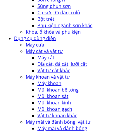
Súng phun sơn
Cọ sơn, Cọ lăn, rulô
Bột trét
Phụ kiện ngành sơn khác
Khóa, ổ khóa và phụ kiện
Dụng cụ dùng điện
Máy cưa
Máy cắt và vật tư
Máy cắt
Đĩa cắt, đá cắt, lưỡi cắt
Vật tư cắt khác
Máy khoan và vật tư
Máy khoan
Mũi khoan bê tông
Mũi khoan sắt
Mũi khoan kính
Mũi khoan gạch
Vật tư khoan khác
Máy mài và đánh bóng, vật tư
Máy mài và đánh bóng