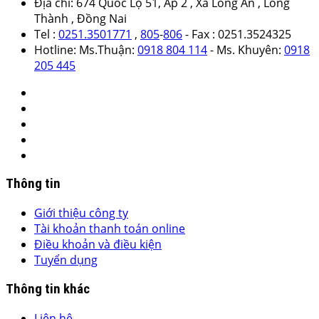
Địa chỉ: 674 Quốc Lộ 51, Ấp 2 , Xã Long An , Long
Thành , Đồng Nai
Tel :
0251.3501771
,
805
-
806
- Fax : 0251.3524325
Hotline: Ms.Thuận:
0918 804 114
- Ms. Khuyên:
0918
205 445
Thông tin
Giới thiệu công ty
Tài khoản thanh toán online
Điều khoản và điều kiện
Tuyển dụng
Thông tin khác
Liên hệ