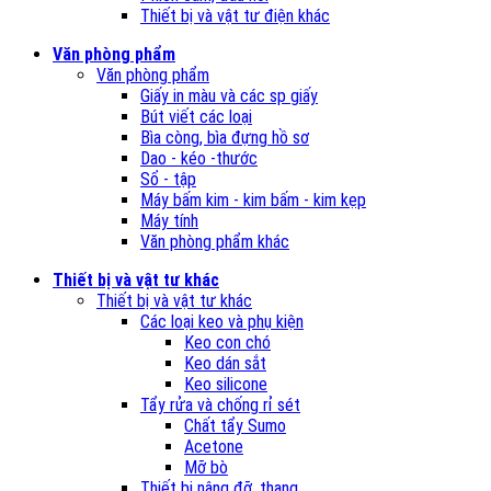
Thiết bị và vật tư điện khác
Văn phòng phẩm
Văn phòng phẩm
Giấy in màu và các sp giấy
Bút viết các loại
Bìa còng, bìa đựng hồ sơ
Dao - kéo -thước
Sổ - tập
Máy bấm kim - kim bấm - kim kẹp
Máy tính
Văn phòng phẩm khác
Thiết bị và vật tư khác
Thiết bị và vật tư khác
Các loại keo và phụ kiện
Keo con chó
Keo dán sắt
Keo silicone
Tẩy rửa và chống rỉ sét
Chất tẩy Sumo
Acetone
Mỡ bò
Thiết bị nâng đỡ, thang