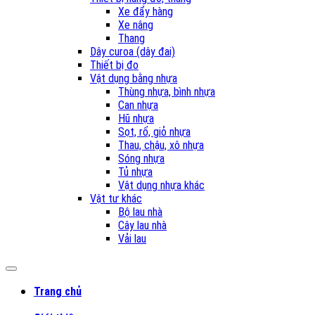
Xe đẩy hàng
Xe nâng
Thang
Dây curoa (dây đai)
Thiết bị đo
Vật dụng bằng nhựa
Thùng nhựa, bình nhựa
Can nhựa
Hũ nhựa
Sọt, rổ, giỏ nhựa
Thau, chậu, xô nhựa
Sóng nhựa
Tủ nhựa
Vật dụng nhựa khác
Vật tư khác
Bộ lau nhà
Cây lau nhà
Vải lau
Trang chủ