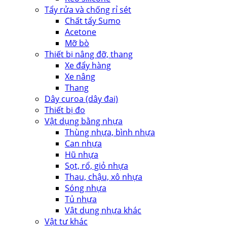
Tẩy rửa và chống rỉ sét
Chất tẩy Sumo
Acetone
Mỡ bò
Thiết bị nâng đỡ, thang
Xe đẩy hàng
Xe nâng
Thang
Dây curoa (dây đai)
Thiết bị đo
Vật dụng bằng nhựa
Thùng nhựa, bình nhựa
Can nhựa
Hũ nhựa
Sọt, rổ, giỏ nhựa
Thau, chậu, xô nhựa
Sóng nhựa
Tủ nhựa
Vật dụng nhựa khác
Vật tư khác