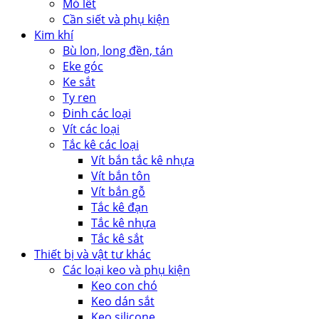
Mỏ lết
Cần siết và phụ kiện
Kim khí
Bù lon, long đền, tán
Eke góc
Ke sắt
Ty ren
Đinh các loại
Vít các loại
Tắc kê các loại
Vít bắn tắc kê nhựa
Vít bắn tôn
Vít bắn gỗ
Tắc kê đạn
Tắc kê nhựa
Tắc kê sắt
Thiết bị và vật tư khác
Các loại keo và phụ kiện
Keo con chó
Keo dán sắt
Keo silicone