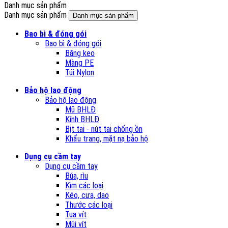
Danh mục sản phẩm
Danh mục sản phẩm
Danh mục sản phẩm
Bao bì & đóng gói
Bao bì & đóng gói
Băng keo
Màng PE
Túi Nylon
Bảo hộ lao động
Bảo hộ lao động
Mũ BHLĐ
Kính BHLĐ
Bịt tai - nút tai chống ồn
Khẩu trang, mặt nạ bảo hộ
Dụng cụ cầm tay
Dụng cụ cầm tay
Búa, rìu
Kìm các loại
Kéo, cưa, dao
Thước các loại
Tua vít
Mũi vít