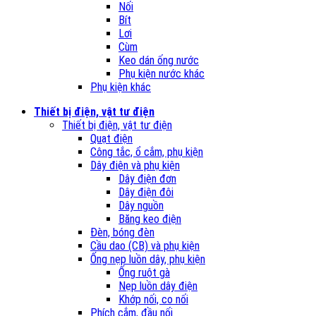
Nối
Bít
Lơi
Cùm
Keo dán ống nước
Phụ kiện nước khác
Phụ kiện khác
Thiết bị điện, vật tư điện
Thiết bị điện, vật tư điện
Quạt điện
Công tắc, ổ cắm, phụ kiện
Dây điện và phụ kiện
Dây điện đơn
Dây điện đôi
Dây nguồn
Băng keo điện
Đèn, bóng đèn
Cầu dao (CB) và phụ kiện
Ống nẹp luồn dây, phụ kiện
Ống ruột gà
Nẹp luồn dây điện
Khớp nối, co nối
Phích cắm, đầu nối