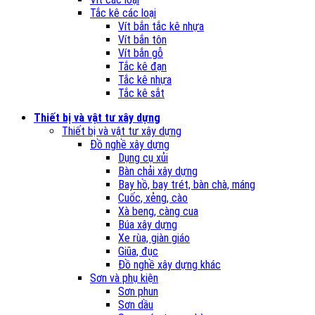
Tắc kê các loại
Vít bắn tắc kê nhựa
Vít bắn tôn
Vít bắn gỗ
Tắc kê đạn
Tắc kê nhựa
Tắc kê sắt
Thiết bị và vật tư xây dựng
Thiết bị và vật tư xây dựng
Đồ nghề xây dựng
Dụng cụ xủi
Bàn chải xây dựng
Bay hồ, bay trét, bàn chà, máng
Cuốc, xẻng, cào
Xà beng, càng cua
Búa xây dựng
Xe rùa, giàn giáo
Giũa, đục
Đồ nghề xây dựng khác
Sơn và phụ kiện
Sơn phun
Sơn dầu