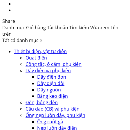
Share
Danh mục
Giỏ hàng
Tài khoản
Tìm kiếm
Vừa xem
Lên
trên
Tất cả danh mục
×
Thiết bị điện, vật tư điện
Quạt điện
Công tắc, ổ cắm, phụ kiện
Dây điện và phụ kiện
Dây điện đơn
Dây điện đôi
Dây nguồn
Băng keo điện
Đèn, bóng đèn
Cầu dao (CB) và phụ kiện
Ống nẹp luồn dây, phụ kiện
Ống ruột gà
Nẹp luồn dây điện