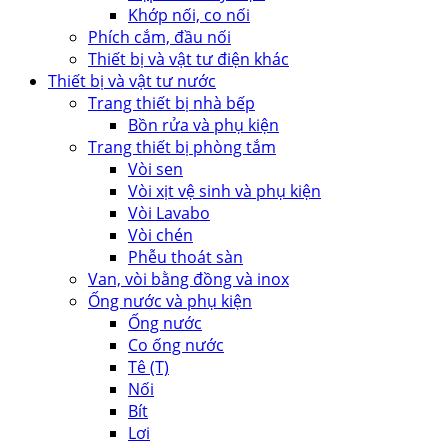
Khớp nối, co nối
Phích cắm, đầu nối
Thiết bị và vật tư điện khác
Thiết bị và vật tư nước
Trang thiết bị nhà bếp
Bồn rửa và phụ kiện
Trang thiết bị phòng tắm
Vòi sen
Vòi xịt vệ sinh và phụ kiện
Vòi Lavabo
Vòi chén
Phễu thoát sàn
Van, vòi bằng đồng và inox
Ống nước và phụ kiện
Ống nước
Co ống nước
Tê (T)
Nối
Bít
Lơi