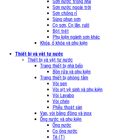
Sơn nước trong nhà
Sơn nước ngoài trời
Sơn chống rỉ
Súng phun sơn
Cọ sơn, Cọ lăn, rulô
Bột trét
Phụ kiện ngành sơn khác
Khóa, ổ khóa và phụ kiện
Thiết bị và vật tư nước
Thiết bị và vật tư nước
Trang thiết bị nhà bếp
Bồn rửa và phụ kiện
Trang thiết bị phòng tắm
Vòi sen
Vòi xịt vệ sinh và phụ kiện
Vòi Lavabo
Vòi chén
Phễu thoát sàn
Van, vòi bằng đồng và inox
Ống nước và phụ kiện
Ống nước
Co ống nước
Tê (T)