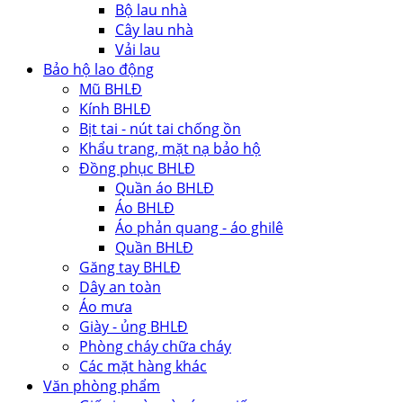
Bộ lau nhà
Cây lau nhà
Vải lau
Bảo hộ lao động
Mũ BHLĐ
Kính BHLĐ
Bịt tai - nút tai chống ồn
Khẩu trang, mặt nạ bảo hộ
Đồng phục BHLĐ
Quần áo BHLĐ
Áo BHLĐ
Áo phản quang - áo ghilê
Quần BHLĐ
Găng tay BHLĐ
Dây an toàn
Áo mưa
Giày - ủng BHLĐ
Phòng cháy chữa cháy
Các mặt hàng khác
Văn phòng phẩm