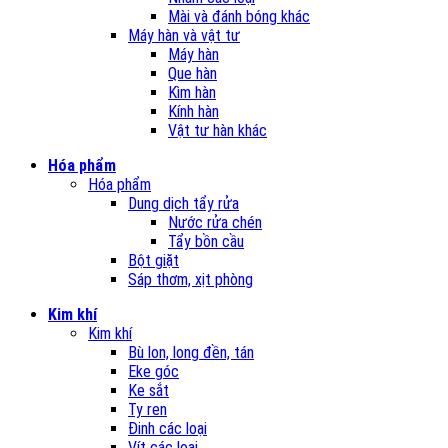
Mài và đánh bóng khác
Máy hàn và vật tư
Máy hàn
Que hàn
Kìm hàn
Kính hàn
Vật tư hàn khác
Hóa phẩm
Hóa phẩm
Dung dịch tẩy rửa
Nước rửa chén
Tẩy bồn cầu
Bột giặt
Sáp thơm, xịt phòng
Kim khí
Kim khí
Bù lon, long đền, tán
Eke góc
Ke sắt
Ty ren
Đinh các loại
Vít các loại