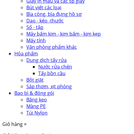
Giấy in màu và các sp giấy
Bút viết các loại
Bìa còng, bìa đựng hồ sơ
Dao - kéo -thước
Sổ - tập
Máy bấm kim - kim bấm - kim kẹp
Máy tính
Văn phòng phẩm khác
Hóa phẩm
Dung dịch tẩy rửa
Nước rửa chén
Tẩy bồn cầu
Bột giặt
Sáp thơm, xịt phòng
Bao bì & đóng gói
Băng keo
Màng PE
Túi Nylon
Giỏ hàng
×