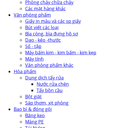
Phòng cháy chữa cháy
Các mặt hàng khác
Văn phòng phẩm
Giấy in màu và các sp giấy
Bút viết các loại
Bìa còng, bìa đựng hồ sơ
Dao - kéo -thước
Sổ - tập
Máy bấm kim - kim bấm - kim kẹp
Máy tính
Văn phòng phẩm khác
Hóa phẩm
Dung dịch tẩy rửa
Nước rửa chén
Tẩy bồn cầu
Bột giặt
Sáp thơm, xịt phòng
Bao bì & đóng gói
Băng keo
Màng PE