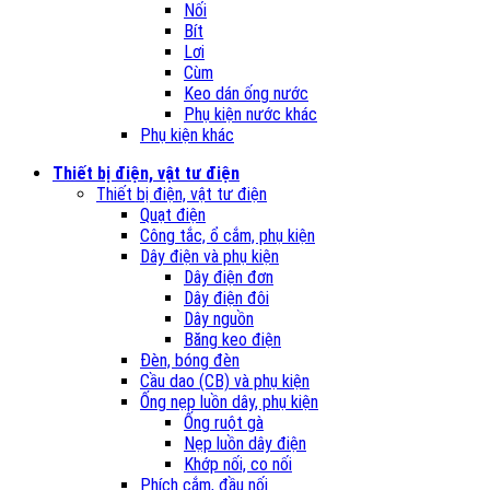
Nối
Bít
Lơi
Cùm
Keo dán ống nước
Phụ kiện nước khác
Phụ kiện khác
Thiết bị điện, vật tư điện
Thiết bị điện, vật tư điện
Quạt điện
Công tắc, ổ cắm, phụ kiện
Dây điện và phụ kiện
Dây điện đơn
Dây điện đôi
Dây nguồn
Băng keo điện
Đèn, bóng đèn
Cầu dao (CB) và phụ kiện
Ống nẹp luồn dây, phụ kiện
Ống ruột gà
Nẹp luồn dây điện
Khớp nối, co nối
Phích cắm, đầu nối