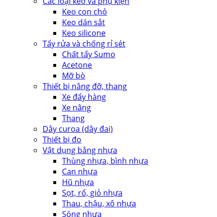
Các loại keo và phụ kiện
Keo con chó
Keo dán sắt
Keo silicone
Tẩy rửa và chống rỉ sét
Chất tẩy Sumo
Acetone
Mỡ bò
Thiết bị nâng đỡ, thang
Xe đẩy hàng
Xe nâng
Thang
Dây curoa (dây đai)
Thiết bị đo
Vật dụng bằng nhựa
Thùng nhựa, bình nhựa
Can nhựa
Hũ nhựa
Sọt, rổ, giỏ nhựa
Thau, chậu, xô nhựa
Sóng nhựa