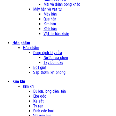
Mài và đánh bóng khác
Máy hàn và vật tư
Máy hàn
Que hàn
Kìm hàn
Kính hàn
Vật tư hàn khác
Hóa phẩm
Hóa phẩm
Dung dịch tẩy rửa
Nước rửa chén
Tẩy bồn cầu
Bột giặt
Sáp thơm, xịt phòng
Kim khí
Kim khí
Bù lon, long đền, tán
Eke góc
Ke sắt
Ty ren
Đinh các loại
Vít các loại