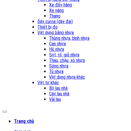
Xe đẩy hàng
Xe nâng
Thang
Dây curoa (dây đai)
Thiết bị đo
Vật dụng bằng nhựa
Thùng nhựa, bình nhựa
Can nhựa
Hũ nhựa
Sọt, rổ, giỏ nhựa
Thau, chậu, xô nhựa
Sóng nhựa
Tủ nhựa
Vật dụng nhựa khác
Vật tư khác
Bộ lau nhà
Cây lau nhà
Vải lau
Trang chủ