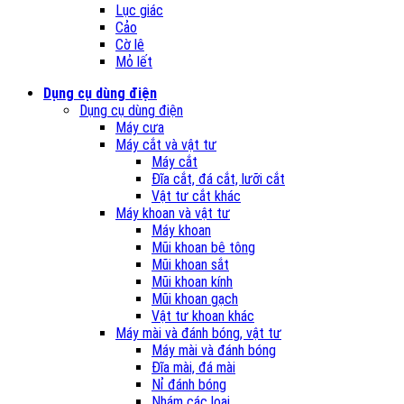
Lục giác
Cảo
Cờ lê
Mỏ lết
Dụng cụ dùng điện
Dụng cụ dùng điện
Máy cưa
Máy cắt và vật tư
Máy cắt
Đĩa cắt, đá cắt, lưỡi cắt
Vật tư cắt khác
Máy khoan và vật tư
Máy khoan
Mũi khoan bê tông
Mũi khoan sắt
Mũi khoan kính
Mũi khoan gạch
Vật tư khoan khác
Máy mài và đánh bóng, vật tư
Máy mài và đánh bóng
Đĩa mài, đá mài
Nỉ đánh bóng
Nhám các loại