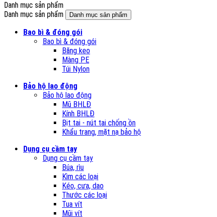
Danh mục sản phẩm
Danh mục sản phẩm
Danh mục sản phẩm
Bao bì & đóng gói
Bao bì & đóng gói
Băng keo
Màng PE
Túi Nylon
Bảo hộ lao động
Bảo hộ lao động
Mũ BHLĐ
Kính BHLĐ
Bịt tai - nút tai chống ồn
Khẩu trang, mặt nạ bảo hộ
Dụng cụ cầm tay
Dụng cụ cầm tay
Búa, rìu
Kìm các loại
Kéo, cưa, dao
Thước các loại
Tua vít
Mũi vít