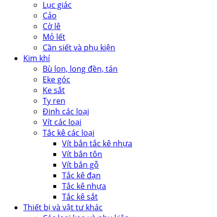
Lục giác
Cảo
Cờ lê
Mỏ lết
Cần siết và phụ kiện
Kim khí
Bù lon, long đền, tán
Eke góc
Ke sắt
Ty ren
Đinh các loại
Vít các loại
Tắc kê các loại
Vít bắn tắc kê nhựa
Vít bắn tôn
Vít bắn gỗ
Tắc kê đạn
Tắc kê nhựa
Tắc kê sắt
Thiết bị và vật tư khác