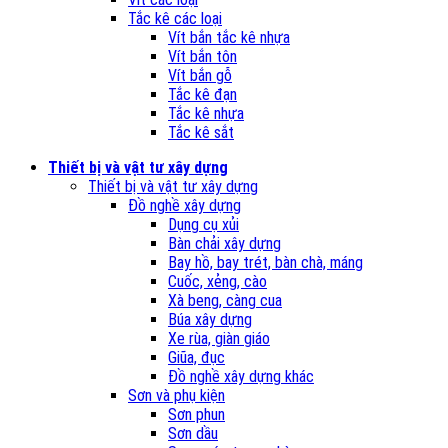
Tắc kê các loại
Vít bắn tắc kê nhựa
Vít bắn tôn
Vít bắn gỗ
Tắc kê đạn
Tắc kê nhựa
Tắc kê sắt
Thiết bị và vật tư xây dựng
Thiết bị và vật tư xây dựng
Đồ nghề xây dựng
Dụng cụ xủi
Bàn chải xây dựng
Bay hồ, bay trét, bàn chà, máng
Cuốc, xẻng, cào
Xà beng, càng cua
Búa xây dựng
Xe rùa, giàn giáo
Giũa, đục
Đồ nghề xây dựng khác
Sơn và phụ kiện
Sơn phun
Sơn dầu