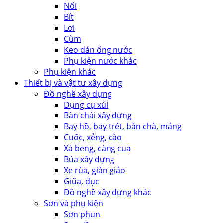
Nối
Bít
Lơi
Cùm
Keo dán ống nước
Phụ kiện nước khác
Phụ kiện khác
Thiết bị và vật tư xây dựng
Đồ nghề xây dựng
Dụng cụ xủi
Bàn chải xây dựng
Bay hồ, bay trét, bàn chà, máng
Cuốc, xẻng, cào
Xà beng, càng cua
Búa xây dựng
Xe rùa, giàn giáo
Giũa, đục
Đồ nghề xây dựng khác
Sơn và phụ kiện
Sơn phun