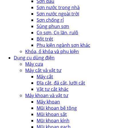
Sơn dầu
Sơn nước trong nhà
Sơn nước ngoài trời
Sơn chống rỉ
Súng phun sơn
Cọ sơn, Cọ lăn, rulô
Bột trét
Phụ kiện ngành sơn khác
Khóa, ổ khóa và phụ kiện
Dụng cụ dùng điện
Máy cưa
Máy cắt và vật tư
Máy cắt
Đĩa cắt, đá cắt, lưỡi cắt
Vật tư cắt khác
Máy khoan và vật tư
Máy khoan
Mũi khoan bê tông
Mũi khoan sắt
Mũi khoan kính
Mũi khoan gạch