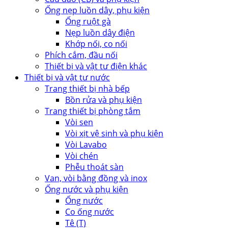
Ống nẹp luồn dây, phụ kiện
Ống ruột gà
Nẹp luồn dây điện
Khớp nối, co nối
Phích cắm, đầu nối
Thiết bị và vật tư điện khác
Thiết bị và vật tư nước
Trang thiết bị nhà bếp
Bồn rửa và phụ kiện
Trang thiết bị phòng tắm
Vòi sen
Vòi xịt vệ sinh và phụ kiện
Vòi Lavabo
Vòi chén
Phễu thoát sàn
Van, vòi bằng đồng và inox
Ống nước và phụ kiện
Ống nước
Co ống nước
Tê (T)