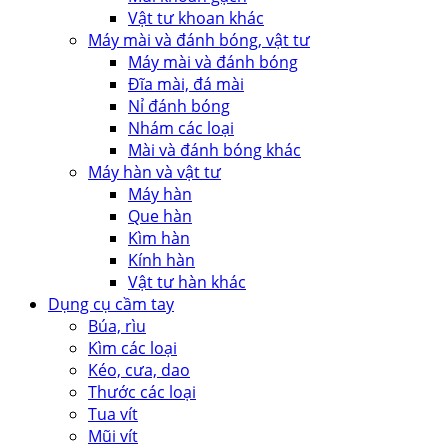
Vật tư khoan khác
Máy mài và đánh bóng, vật tư
Máy mài và đánh bóng
Đĩa mài, đá mài
Nỉ đánh bóng
Nhám các loại
Mài và đánh bóng khác
Máy hàn và vật tư
Máy hàn
Que hàn
Kìm hàn
Kính hàn
Vật tư hàn khác
Dụng cụ cầm tay
Búa, rìu
Kìm các loại
Kéo, cưa, dao
Thước các loại
Tua vít
Mũi vít