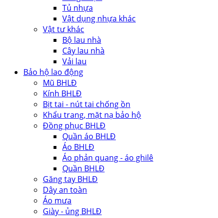
Tủ nhựa
Vật dụng nhựa khác
Vật tư khác
Bộ lau nhà
Cây lau nhà
Vải lau
Bảo hộ lao động
Mũ BHLĐ
Kính BHLĐ
Bịt tai - nút tai chống ồn
Khẩu trang, mặt nạ bảo hộ
Đồng phục BHLĐ
Quần áo BHLĐ
Áo BHLĐ
Áo phản quang - áo ghilê
Quần BHLĐ
Găng tay BHLĐ
Dây an toàn
Áo mưa
Giày - ủng BHLĐ