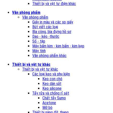
Thiết bị và vật tư điện khác
Văn phòng phẩm
Văn phòng phẩm
Giấy in màu và các sp giấy
Bút viết các loại
Bìa còng, bìa đựng hồ sơ
Dao - kéo -thước
Sổ - tập
Máy bấm kim - kim bấm - kim kẹp
Máy tính
Văn phòng phẩm khác
Thiết bị và vật tư khác
Thiết bị và vật tư khác
Các loại keo và phụ kiện
Keo con chó
Keo dán sắt
Keo silicone
Tẩy rửa và chống rỉ sét
Chất tẩy Sumo
Acetone
Mỡ bò
Thiết bị nâng đỡ, thang