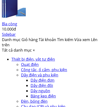
Bìa còng
10.000đ
Sidebar
Danh mục
Giỏ hàng
Tài khoản
Tìm kiếm
Vừa xem
Lên
trên
Tất cả danh mục
×
Thiết bị điện, vật tư điện
Quạt điện
Công tắc, ổ cắm, phụ kiện
Dây điện và phụ kiện
Dây điện đơn
Dây điện đôi
Dây nguồn
Băng keo điện
Đèn, bóng đèn
Cầu dao (CB) và phụ kiện