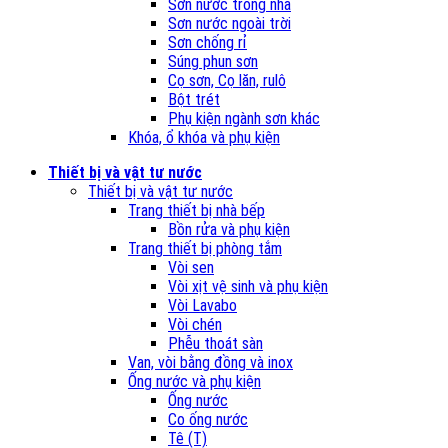
Sơn nước trong nhà
Sơn nước ngoài trời
Sơn chống rỉ
Súng phun sơn
Cọ sơn, Cọ lăn, rulô
Bột trét
Phụ kiện ngành sơn khác
Khóa, ổ khóa và phụ kiện
Thiết bị và vật tư nước
Thiết bị và vật tư nước
Trang thiết bị nhà bếp
Bồn rửa và phụ kiện
Trang thiết bị phòng tắm
Vòi sen
Vòi xịt vệ sinh và phụ kiện
Vòi Lavabo
Vòi chén
Phễu thoát sàn
Van, vòi bằng đồng và inox
Ống nước và phụ kiện
Ống nước
Co ống nước
Tê (T)