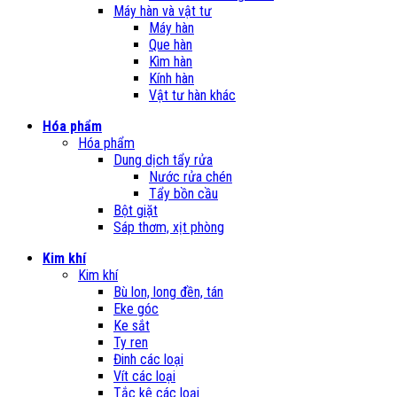
Máy hàn và vật tư
Máy hàn
Que hàn
Kìm hàn
Kính hàn
Vật tư hàn khác
Hóa phẩm
Hóa phẩm
Dung dịch tẩy rửa
Nước rửa chén
Tẩy bồn cầu
Bột giặt
Sáp thơm, xịt phòng
Kim khí
Kim khí
Bù lon, long đền, tán
Eke góc
Ke sắt
Ty ren
Đinh các loại
Vít các loại
Tắc kê các loại