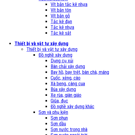
Vít bắn tắc kê nhựa
Vít bắn tôn
Vít bắn gỗ
Tắc kê đạn
Tắc kê nhựa
Tắc kê sắt
Thiết bị và vật tư xây dựng
Thiết bị và vật tư xây dựng
Đồ nghề xây dựng
Dụng cụ xủi
Bàn chải xây dựng
Bay hồ, bay trét, bàn chà, máng
Cuốc, xẻng, cào
Xà beng, càng cua
Búa xây dựng
Xe rùa, giàn giáo
Giũa, đục
Đồ nghề xây dựng khác
Sơn và phụ kiện
Sơn phun
Sơn dầu
Sơn nước trong nhà