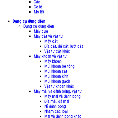
Cảo
Cờ lê
Mỏ lết
Dụng cụ dùng điện
Dụng cụ dùng điện
Máy cưa
Máy cắt và vật tư
Máy cắt
Đĩa cắt, đá cắt, lưỡi cắt
Vật tư cắt khác
Máy khoan và vật tư
Máy khoan
Mũi khoan bê tông
Mũi khoan sắt
Mũi khoan kính
Mũi khoan gạch
Vật tư khoan khác
Máy mài và đánh bóng, vật tư
Máy mài và đánh bóng
Đĩa mài, đá mài
Nỉ đánh bóng
Nhám các loại
Mài và đánh bóng khác