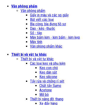
Văn phòng phẩm
Văn phòng phẩm
Giấy in màu và các sp giấy
Bút viết các loại
Bìa còng, bìa đựng hồ sơ
Dao - kéo -thước
Sổ - tập
Máy bấm kim - kim bấm - kim kẹp
Máy tính
Văn phòng phẩm khác
Thiết bị và vật tư khác
Thiết bị và vật tư khác
Các loại keo và phụ kiện
Keo con chó
Keo dán sắt
Keo silicone
Tẩy rửa và chống rỉ sét
Chất tẩy Sumo
Acetone
Mỡ bò
Thiết bị nâng đỡ, thang
Xe đẩy hàng