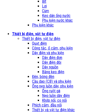
Bít
Lơi
Cùm
Keo dán ống nước
Phụ kiện nước khác
Phụ kiện khác
Thiết bị điện, vật tư điện
Thiết bị điện, vật tư điện
Quạt điện
Công tắc, ổ cắm, phụ kiện
Dây điện và phụ kiện
Dây điện đơn
Dây điện đôi
Dây nguồn
Băng keo điện
Đèn, bóng đèn
Cầu dao (CB) và phụ kiện
Ống nẹp luồn dây, phụ kiện
Ống ruột gà
Nẹp luồn dây điện
Khớp nối, co nối
Phích cắm, đầu nối
Thiết bị và vật tư điện khác