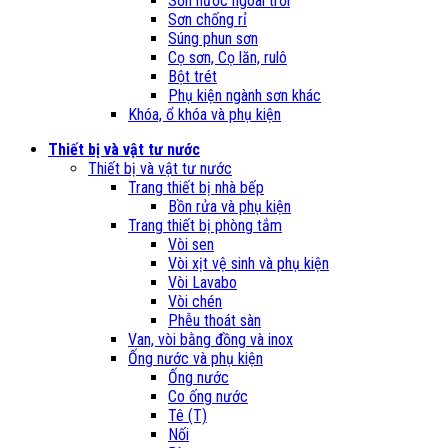
Sơn nước ngoài trời
Sơn chống rỉ
Súng phun sơn
Cọ sơn, Cọ lăn, rulô
Bột trét
Phụ kiện ngành sơn khác
Khóa, ổ khóa và phụ kiện
Thiết bị và vật tư nước
Thiết bị và vật tư nước
Trang thiết bị nhà bếp
Bồn rửa và phụ kiện
Trang thiết bị phòng tắm
Vòi sen
Vòi xịt vệ sinh và phụ kiện
Vòi Lavabo
Vòi chén
Phễu thoát sàn
Van, vòi bằng đồng và inox
Ống nước và phụ kiện
Ống nước
Co ống nước
Tê (T)
Nối