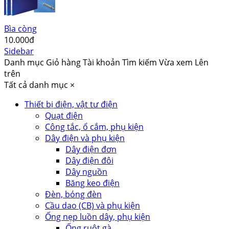
Bìa còng
10.000đ
Sidebar
Danh mục
Giỏ hàng
Tài khoản
Tìm kiếm
Vừa xem
Lên
trên
Tất cả danh mục
×
Thiết bị điện, vật tư điện
Quạt điện
Công tắc, ổ cắm, phụ kiện
Dây điện và phụ kiện
Dây điện đơn
Dây điện đôi
Dây nguồn
Băng keo điện
Đèn, bóng đèn
Cầu dao (CB) và phụ kiện
Ống nẹp luồn dây, phụ kiện
Ống ruột gà