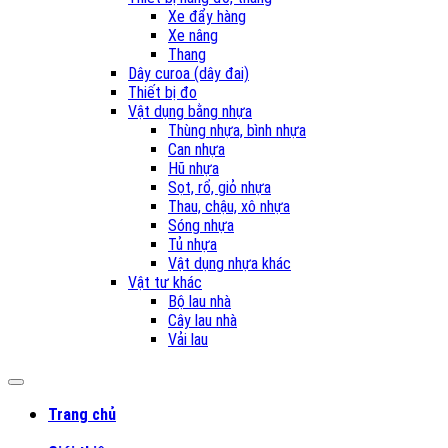
Xe đẩy hàng
Xe nâng
Thang
Dây curoa (dây đai)
Thiết bị đo
Vật dụng bằng nhựa
Thùng nhựa, bình nhựa
Can nhựa
Hũ nhựa
Sọt, rổ, giỏ nhựa
Thau, chậu, xô nhựa
Sóng nhựa
Tủ nhựa
Vật dụng nhựa khác
Vật tư khác
Bộ lau nhà
Cây lau nhà
Vải lau
Trang chủ