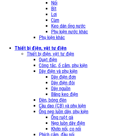
Nối
Bít
Lơi
Cùm
Keo dán ống nước
Phụ kiện nước khác
Phụ kiện khác
Thiết bị điện, vật tư điện
Thiết bị điện, vật tư điện
Quạt điện
Công tắc, ổ cắm, phụ kiện
Dây điện và phụ kiện
Dây điện đơn
Dây điện đôi
Dây nguồn
Băng keo điện
Đèn, bóng đèn
Cầu dao (CB) và phụ kiện
Ống nẹp luồn dây, phụ kiện
Ống ruột gà
Nẹp luồn dây điện
Khớp nối, co nối
Phích cắm, đầu nối