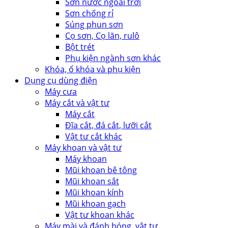
Sơn nước ngoài trời
Sơn chống rỉ
Súng phun sơn
Cọ sơn, Cọ lăn, rulô
Bột trét
Phụ kiện ngành sơn khác
Khóa, ổ khóa và phụ kiện
Dụng cụ dùng điện
Máy cưa
Máy cắt và vật tư
Máy cắt
Đĩa cắt, đá cắt, lưỡi cắt
Vật tư cắt khác
Máy khoan và vật tư
Máy khoan
Mũi khoan bê tông
Mũi khoan sắt
Mũi khoan kính
Mũi khoan gạch
Vật tư khoan khác
Máy mài và đánh bóng, vật tư