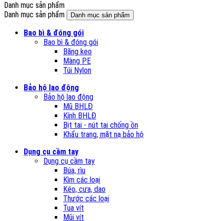
Danh mục sản phẩm
Danh mục sản phẩm
Danh mục sản phẩm
Bao bì & đóng gói
Bao bì & đóng gói
Băng keo
Màng PE
Túi Nylon
Bảo hộ lao động
Bảo hộ lao động
Mũ BHLĐ
Kính BHLĐ
Bịt tai - nút tai chống ồn
Khẩu trang, mặt nạ bảo hộ
Dụng cụ cầm tay
Dụng cụ cầm tay
Búa, rìu
Kìm các loại
Kéo, cưa, dao
Thước các loại
Tua vít
Mũi vít