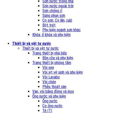
Sơn nước trong nhà
Sơn nước ngoài trời
Sơn chống rỉ
Súng phun sơn
Cọ sơn, Cọ lăn, rulô
Bột trét
Phụ kiện ngành sơn khác
Khóa, ổ khóa và phụ kiện
Thiết bị và vật tư nước
Thiết bị và vật tư nước
Trang thiết bị nhà bếp
Bồn rửa và phụ kiện
Trang thiết bị phòng tắm
Vòi sen
Vòi xịt vệ sinh và phụ kiện
Vòi Lavabo
Vòi chén
Phễu thoát sàn
Van, vòi bằng đồng và inox
Ống nước và phụ kiện
Ống nước
Co ống nước
Tê (T)