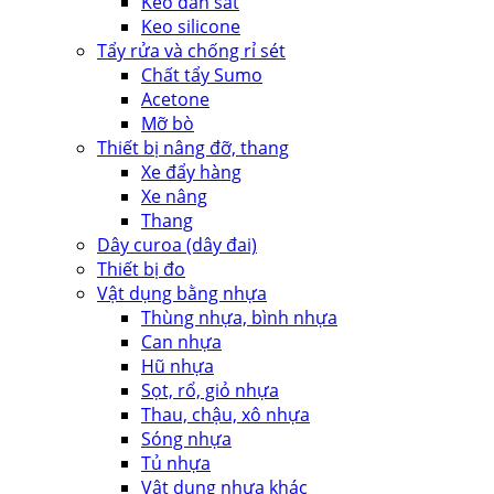
Keo dán sắt
Keo silicone
Tẩy rửa và chống rỉ sét
Chất tẩy Sumo
Acetone
Mỡ bò
Thiết bị nâng đỡ, thang
Xe đẩy hàng
Xe nâng
Thang
Dây curoa (dây đai)
Thiết bị đo
Vật dụng bằng nhựa
Thùng nhựa, bình nhựa
Can nhựa
Hũ nhựa
Sọt, rổ, giỏ nhựa
Thau, chậu, xô nhựa
Sóng nhựa
Tủ nhựa
Vật dụng nhựa khác