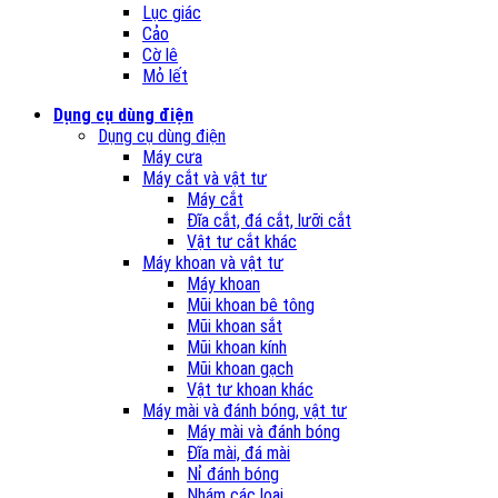
Lục giác
Cảo
Cờ lê
Mỏ lết
Dụng cụ dùng điện
Dụng cụ dùng điện
Máy cưa
Máy cắt và vật tư
Máy cắt
Đĩa cắt, đá cắt, lưỡi cắt
Vật tư cắt khác
Máy khoan và vật tư
Máy khoan
Mũi khoan bê tông
Mũi khoan sắt
Mũi khoan kính
Mũi khoan gạch
Vật tư khoan khác
Máy mài và đánh bóng, vật tư
Máy mài và đánh bóng
Đĩa mài, đá mài
Nỉ đánh bóng
Nhám các loại