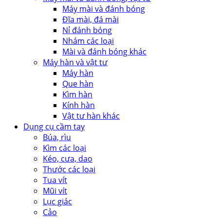
Máy mài và đánh bóng
Đĩa mài, đá mài
Nỉ đánh bóng
Nhám các loại
Mài và đánh bóng khác
Máy hàn và vật tư
Máy hàn
Que hàn
Kìm hàn
Kính hàn
Vật tư hàn khác
Dụng cụ cầm tay
Búa, rìu
Kìm các loại
Kéo, cưa, dao
Thước các loại
Tua vít
Mũi vít
Lục giác
Cảo