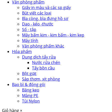
Văn phòng phẩm
Giấy in màu và các sp giấy
Bút viết các loại
Bìa còng, bìa đựng hồ sơ
Dao - kéo -thước
Sổ - tập
Máy bấm kim - kim bấm - kim kẹp
Máy tính
Văn phòng phẩm khác
Hóa phẩm
Dung dịch tẩy rửa
Nước rửa chén
Tẩy bồn cầu
Bột giặt
Sáp thơm, xịt phòng
Bao bì & đóng gói
Băng keo
Màng PE
Túi Nylon
Giỏ hàng
×