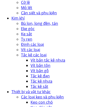
Cờ lê
Mỏ lết
Cần siết và phụ kiện
Kim khí
Bù lon, long đền, tán
Eke góc
Ke sắt
Ty ren
Đinh các loại
Vít các loại
Tắc kê các loại
Vít bắn tắc kê nhựa
Vít bắn tôn
Vít bắn gỗ
Tắc kê đạn
Tắc kê nhựa
Tắc kê sắt
Thiết bị và vật tư khác
Các loại keo và phụ kiện
Keo con chó