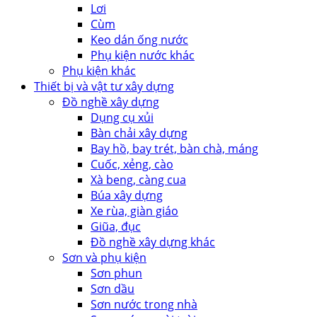
Lơi
Cùm
Keo dán ống nước
Phụ kiện nước khác
Phụ kiện khác
Thiết bị và vật tư xây dựng
Đồ nghề xây dựng
Dụng cụ xủi
Bàn chải xây dựng
Bay hồ, bay trét, bàn chà, máng
Cuốc, xẻng, cào
Xà beng, càng cua
Búa xây dựng
Xe rùa, giàn giáo
Giũa, đục
Đồ nghề xây dựng khác
Sơn và phụ kiện
Sơn phun
Sơn dầu
Sơn nước trong nhà