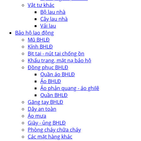
Vật tư khác
Bộ lau nhà
Cây lau nhà
Vải lau
Bảo hộ lao động
Mũ BHLĐ
Kính BHLĐ
Bịt tai - nút tai chống ồn
Khẩu trang, mặt nạ bảo hộ
Đồng phục BHLĐ
Quần áo BHLĐ
Áo BHLĐ
Áo phản quang - áo ghilê
Quần BHLĐ
Găng tay BHLĐ
Dây an toàn
Áo mưa
Giày - ủng BHLĐ
Phòng cháy chữa cháy
Các mặt hàng khác