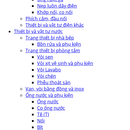
Nẹp luồn dây điện
Khớp nối, co nối
Phích cắm, đầu nối
Thiết bị và vật tư điện khác
Thiết bị và vật tư nước
Trang thiết bị nhà bếp
Bồn rửa và phụ kiện
Trang thiết bị phòng tắm
Vòi sen
Vòi xịt vệ sinh và phụ kiện
Vòi Lavabo
Vòi chén
Phễu thoát sàn
Van, vòi bằng đồng và inox
Ống nước và phụ kiện
Ống nước
Co ống nước
Tê (T)
Nối
Bít