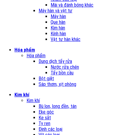
Mài và đánh bóng khác
Máy hàn và vật tư
Máy hàn
Que hàn
Kìm hàn
Kính hàn
Vật tư hàn khác
Hóa phẩm
Hóa phẩm
Dung dịch tẩy rửa
Nước rửa chén
Tẩy bồn cầu
Bột giặt
Sáp thơm, xịt phòng
Kim khí
Kim khí
Bù lon, long đền, tán
Eke góc
Ke sắt
Ty ren
Đinh các loại
Vít các loại