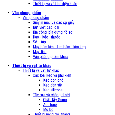
Thiết bị và vật tư điện khác
Văn phòng phẩm
Văn phòng phẩm
Giấy in màu và các sp giấy
Bút viết các loại
Bìa còng, bìa đựng hồ sơ
Dao - kéo -thước
Sổ - tập
Máy bấm kim - kim bấm - kim kẹp
Máy tính
Văn phòng phẩm khác
Thiết bị và vật tư khác
Thiết bị và vật tư khác
Các loại keo và phụ kiện
Keo con chó
Keo dán sắt
Keo silicone
Tẩy rửa và chống rỉ sét
Chất tẩy Sumo
Acetone
Mỡ bò
Thiết bị nâng đỡ, thang