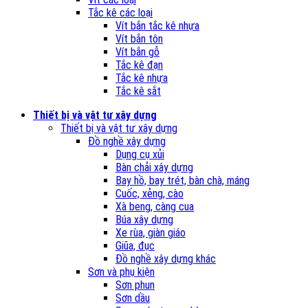
Tắc kê các loại
Vít bắn tắc kê nhựa
Vít bắn tôn
Vít bắn gỗ
Tắc kê đạn
Tắc kê nhựa
Tắc kê sắt
Thiết bị và vật tư xây dựng
Thiết bị và vật tư xây dựng
Đồ nghề xây dựng
Dụng cụ xủi
Bàn chải xây dựng
Bay hồ, bay trét, bàn chà, máng
Cuốc, xẻng, cào
Xà beng, càng cua
Búa xây dựng
Xe rùa, giàn giáo
Giũa, đục
Đồ nghề xây dựng khác
Sơn và phụ kiện
Sơn phun
Sơn dầu