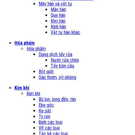
Máy hàn và vật tư
Máy hàn
Que hàn
Kìm hàn
Kính hàn
Vật tư hàn khác
Hóa phẩm
Hóa phẩm
Dung dịch tẩy rửa
Nước rửa chén
Tẩy bồn cầu
Bột giặt
Sáp thơm, xịt phòng
Kim khí
Kim khí
Bù lon, long đền, tán
Eke góc
Ke sắt
Ty ren
Đinh các loại
Vít các loại
Tắc kê các loại