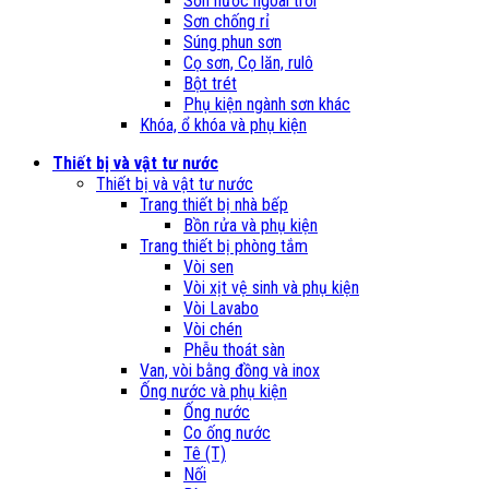
Sơn nước ngoài trời
Sơn chống rỉ
Súng phun sơn
Cọ sơn, Cọ lăn, rulô
Bột trét
Phụ kiện ngành sơn khác
Khóa, ổ khóa và phụ kiện
Thiết bị và vật tư nước
Thiết bị và vật tư nước
Trang thiết bị nhà bếp
Bồn rửa và phụ kiện
Trang thiết bị phòng tắm
Vòi sen
Vòi xịt vệ sinh và phụ kiện
Vòi Lavabo
Vòi chén
Phễu thoát sàn
Van, vòi bằng đồng và inox
Ống nước và phụ kiện
Ống nước
Co ống nước
Tê (T)
Nối