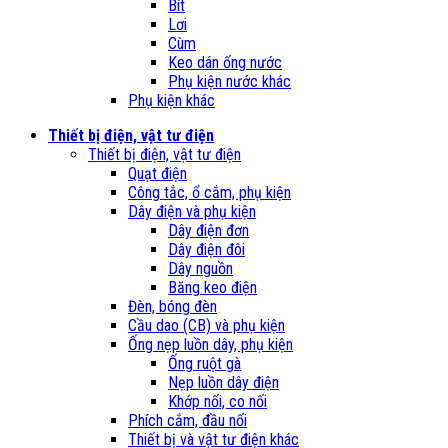
Bít
Lơi
Cùm
Keo dán ống nước
Phụ kiện nước khác
Phụ kiện khác
Thiết bị điện, vật tư điện
Thiết bị điện, vật tư điện
Quạt điện
Công tắc, ổ cắm, phụ kiện
Dây điện và phụ kiện
Dây điện đơn
Dây điện đôi
Dây nguồn
Băng keo điện
Đèn, bóng đèn
Cầu dao (CB) và phụ kiện
Ống nẹp luồn dây, phụ kiện
Ống ruột gà
Nẹp luồn dây điện
Khớp nối, co nối
Phích cắm, đầu nối
Thiết bị và vật tư điện khác