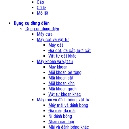
Cảo
Cờ lê
Mỏ lết
Dụng cụ dùng điện
Dụng cụ dùng điện
Máy cưa
Máy cắt và vật tư
Máy cắt
Đĩa cắt, đá cắt, lưỡi cắt
Vật tư cắt khác
Máy khoan và vật tư
Máy khoan
Mũi khoan bê tông
Mũi khoan sắt
Mũi khoan kính
Mũi khoan gạch
Vật tư khoan khác
Máy mài và đánh bóng, vật tư
Máy mài và đánh bóng
Đĩa mài, đá mài
Nỉ đánh bóng
Nhám các loại
Mài và đánh bóng khác