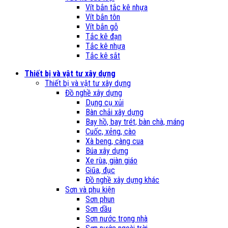
Vít bắn tắc kê nhựa
Vít bắn tôn
Vít bắn gỗ
Tắc kê đạn
Tắc kê nhựa
Tắc kê sắt
Thiết bị và vật tư xây dựng
Thiết bị và vật tư xây dựng
Đồ nghề xây dựng
Dụng cụ xủi
Bàn chải xây dựng
Bay hồ, bay trét, bàn chà, máng
Cuốc, xẻng, cào
Xà beng, càng cua
Búa xây dựng
Xe rùa, giàn giáo
Giũa, đục
Đồ nghề xây dựng khác
Sơn và phụ kiện
Sơn phun
Sơn dầu
Sơn nước trong nhà