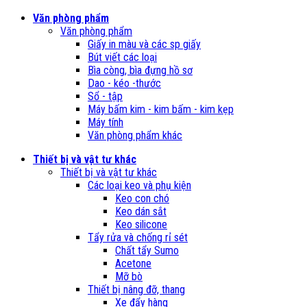
Văn phòng phẩm
Văn phòng phẩm
Giấy in màu và các sp giấy
Bút viết các loại
Bìa còng, bìa đựng hồ sơ
Dao - kéo -thước
Sổ - tập
Máy bấm kim - kim bấm - kim kẹp
Máy tính
Văn phòng phẩm khác
Thiết bị và vật tư khác
Thiết bị và vật tư khác
Các loại keo và phụ kiện
Keo con chó
Keo dán sắt
Keo silicone
Tẩy rửa và chống rỉ sét
Chất tẩy Sumo
Acetone
Mỡ bò
Thiết bị nâng đỡ, thang
Xe đẩy hàng