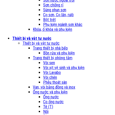
Sơn nước ngoài trời
Sơn chống rỉ
Súng phun sơn
Cọ sơn, Cọ lăn, rulô
Bột trét
Phụ kiện ngành sơn khác
Khóa, ổ khóa và phụ kiện
Thiết bị và vật tư nước
Thiết bị và vật tư nước
Trang thiết bị nhà bếp
Bồn rửa và phụ kiện
Trang thiết bị phòng tắm
Vòi sen
Vòi xịt vệ sinh và phụ kiện
Vòi Lavabo
Vòi chén
Phễu thoát sàn
Van, vòi bằng đồng và inox
Ống nước và phụ kiện
Ống nước
Co ống nước
Tê (T)
Nối