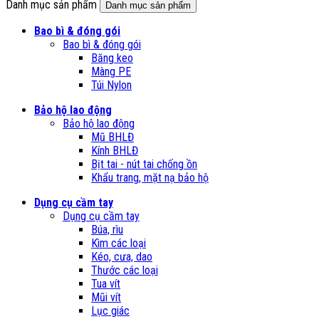
Danh mục sản phẩm
Danh mục sản phẩm
Bao bì & đóng gói
Bao bì & đóng gói
Băng keo
Màng PE
Túi Nylon
Bảo hộ lao động
Bảo hộ lao động
Mũ BHLĐ
Kính BHLĐ
Bịt tai - nút tai chống ồn
Khẩu trang, mặt nạ bảo hộ
Dụng cụ cầm tay
Dụng cụ cầm tay
Búa, rìu
Kìm các loại
Kéo, cưa, dao
Thước các loại
Tua vít
Mũi vít
Lục giác