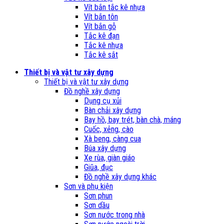
Vít bắn tắc kê nhựa
Vít bắn tôn
Vít bắn gỗ
Tắc kê đạn
Tắc kê nhựa
Tắc kê sắt
Thiết bị và vật tư xây dựng
Thiết bị và vật tư xây dựng
Đồ nghề xây dựng
Dụng cụ xủi
Bàn chải xây dựng
Bay hồ, bay trét, bàn chà, máng
Cuốc, xẻng, cào
Xà beng, càng cua
Búa xây dựng
Xe rùa, giàn giáo
Giũa, đục
Đồ nghề xây dựng khác
Sơn và phụ kiện
Sơn phun
Sơn dầu
Sơn nước trong nhà