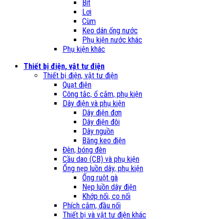
Bít
Lơi
Cùm
Keo dán ống nước
Phụ kiện nước khác
Phụ kiện khác
Thiết bị điện, vật tư điện
Thiết bị điện, vật tư điện
Quạt điện
Công tắc, ổ cắm, phụ kiện
Dây điện và phụ kiện
Dây điện đơn
Dây điện đôi
Dây nguồn
Băng keo điện
Đèn, bóng đèn
Cầu dao (CB) và phụ kiện
Ống nẹp luồn dây, phụ kiện
Ống ruột gà
Nẹp luồn dây điện
Khớp nối, co nối
Phích cắm, đầu nối
Thiết bị và vật tư điện khác