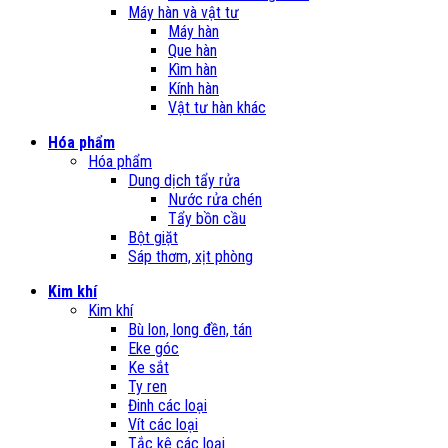
Máy hàn và vật tư
Máy hàn
Que hàn
Kìm hàn
Kính hàn
Vật tư hàn khác
Hóa phẩm
Hóa phẩm
Dung dịch tẩy rửa
Nước rửa chén
Tẩy bồn cầu
Bột giặt
Sáp thơm, xịt phòng
Kim khí
Kim khí
Bù lon, long đền, tán
Eke góc
Ke sắt
Ty ren
Đinh các loại
Vít các loại
Tắc kê các loại