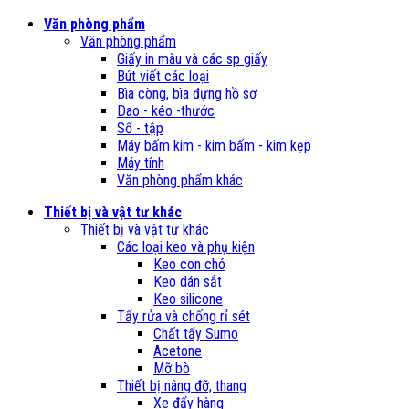
Văn phòng phẩm
Văn phòng phẩm
Giấy in màu và các sp giấy
Bút viết các loại
Bìa còng, bìa đựng hồ sơ
Dao - kéo -thước
Sổ - tập
Máy bấm kim - kim bấm - kim kẹp
Máy tính
Văn phòng phẩm khác
Thiết bị và vật tư khác
Thiết bị và vật tư khác
Các loại keo và phụ kiện
Keo con chó
Keo dán sắt
Keo silicone
Tẩy rửa và chống rỉ sét
Chất tẩy Sumo
Acetone
Mỡ bò
Thiết bị nâng đỡ, thang
Xe đẩy hàng