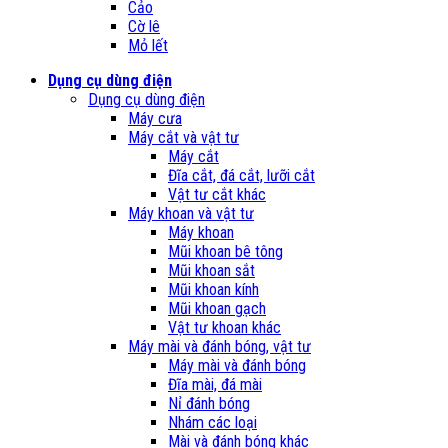
Cảo
Cờ lê
Mỏ lết
Dụng cụ dùng điện
Dụng cụ dùng điện
Máy cưa
Máy cắt và vật tư
Máy cắt
Đĩa cắt, đá cắt, lưỡi cắt
Vật tư cắt khác
Máy khoan và vật tư
Máy khoan
Mũi khoan bê tông
Mũi khoan sắt
Mũi khoan kính
Mũi khoan gạch
Vật tư khoan khác
Máy mài và đánh bóng, vật tư
Máy mài và đánh bóng
Đĩa mài, đá mài
Nỉ đánh bóng
Nhám các loại
Mài và đánh bóng khác