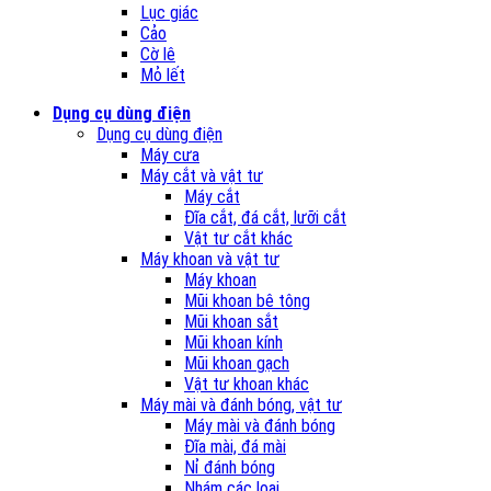
Lục giác
Cảo
Cờ lê
Mỏ lết
Dụng cụ dùng điện
Dụng cụ dùng điện
Máy cưa
Máy cắt và vật tư
Máy cắt
Đĩa cắt, đá cắt, lưỡi cắt
Vật tư cắt khác
Máy khoan và vật tư
Máy khoan
Mũi khoan bê tông
Mũi khoan sắt
Mũi khoan kính
Mũi khoan gạch
Vật tư khoan khác
Máy mài và đánh bóng, vật tư
Máy mài và đánh bóng
Đĩa mài, đá mài
Nỉ đánh bóng
Nhám các loại