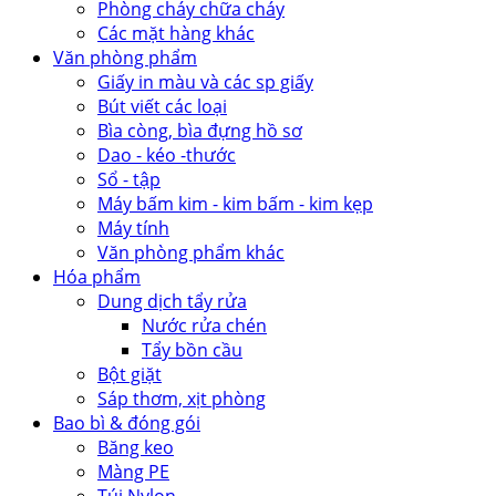
Phòng cháy chữa cháy
Các mặt hàng khác
Văn phòng phẩm
Giấy in màu và các sp giấy
Bút viết các loại
Bìa còng, bìa đựng hồ sơ
Dao - kéo -thước
Sổ - tập
Máy bấm kim - kim bấm - kim kẹp
Máy tính
Văn phòng phẩm khác
Hóa phẩm
Dung dịch tẩy rửa
Nước rửa chén
Tẩy bồn cầu
Bột giặt
Sáp thơm, xịt phòng
Bao bì & đóng gói
Băng keo
Màng PE