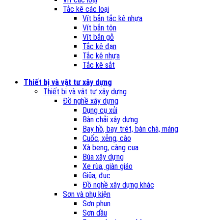
Tắc kê các loại
Vít bắn tắc kê nhựa
Vít bắn tôn
Vít bắn gỗ
Tắc kê đạn
Tắc kê nhựa
Tắc kê sắt
Thiết bị và vật tư xây dựng
Thiết bị và vật tư xây dựng
Đồ nghề xây dựng
Dụng cụ xủi
Bàn chải xây dựng
Bay hồ, bay trét, bàn chà, máng
Cuốc, xẻng, cào
Xà beng, càng cua
Búa xây dựng
Xe rùa, giàn giáo
Giũa, đục
Đồ nghề xây dựng khác
Sơn và phụ kiện
Sơn phun
Sơn dầu