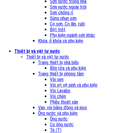
Sơn nước trong nhà
Sơn nước ngoài trời
Sơn chống rỉ
Súng phun sơn
Cọ sơn, Cọ lăn, rulô
Bột trét
Phụ kiện ngành sơn khác
Khóa, ổ khóa và phụ kiện
Thiết bị và vật tư nước
Thiết bị và vật tư nước
Trang thiết bị nhà bếp
Bồn rửa và phụ kiện
Trang thiết bị phòng tắm
Vòi sen
Vòi xịt vệ sinh và phụ kiện
Vòi Lavabo
Vòi chén
Phễu thoát sàn
Van, vòi bằng đồng và inox
Ống nước và phụ kiện
Ống nước
Co ống nước
Tê (T)