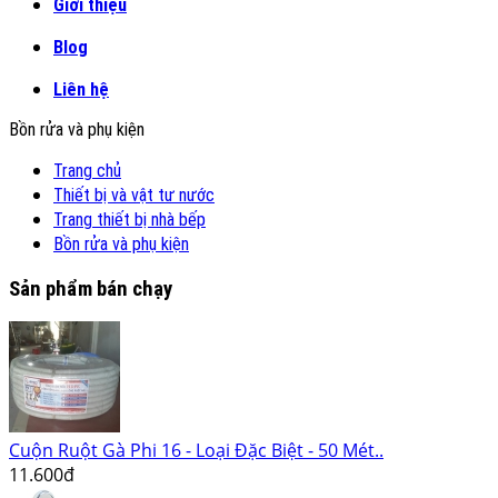
Giới thiệu
Blog
Liên hệ
Bồn rửa và phụ kiện
Trang chủ
Thiết bị và vật tư nước
Trang thiết bị nhà bếp
Bồn rửa và phụ kiện
Sản phẩm bán chạy
Cuộn Ruột Gà Phi 16 - Loại Đặc Biệt - 50 Mét..
11.600đ