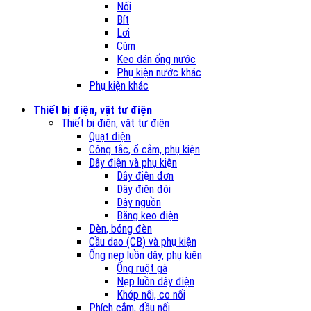
Nối
Bít
Lơi
Cùm
Keo dán ống nước
Phụ kiện nước khác
Phụ kiện khác
Thiết bị điện, vật tư điện
Thiết bị điện, vật tư điện
Quạt điện
Công tắc, ổ cắm, phụ kiện
Dây điện và phụ kiện
Dây điện đơn
Dây điện đôi
Dây nguồn
Băng keo điện
Đèn, bóng đèn
Cầu dao (CB) và phụ kiện
Ống nẹp luồn dây, phụ kiện
Ống ruột gà
Nẹp luồn dây điện
Khớp nối, co nối
Phích cắm, đầu nối