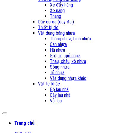
Xe đẩy hàng
Xe nâng
Thang
Dây curoa (dây đai)
Thiết bị đo
Vật dụng bằng nhựa
Thùng nhựa, bình nhựa
Can nhựa
Hũ nhựa
Sọt, rổ, giỏ nhựa
Thau, chậu, xô nhựa
Sóng nhựa
Tủ nhựa
Vật dụng nhựa khác
Vật tư khác
Bộ lau nhà
Cây lau nhà
Vải lau
Trang chủ