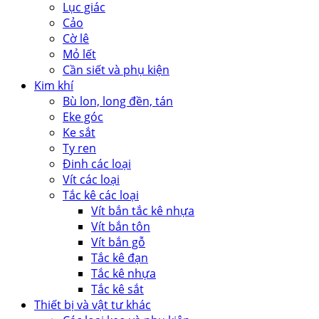
Lục giác
Cảo
Cờ lê
Mỏ lết
Cần siết và phụ kiện
Kim khí
Bù lon, long đền, tán
Eke góc
Ke sắt
Ty ren
Đinh các loại
Vít các loại
Tắc kê các loại
Vít bắn tắc kê nhựa
Vít bắn tôn
Vít bắn gỗ
Tắc kê đạn
Tắc kê nhựa
Tắc kê sắt
Thiết bị và vật tư khác