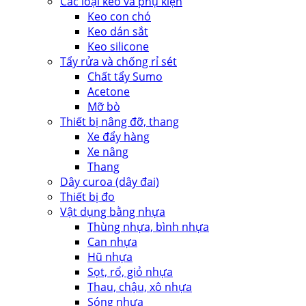
Các loại keo và phụ kiện
Keo con chó
Keo dán sắt
Keo silicone
Tẩy rửa và chống rỉ sét
Chất tẩy Sumo
Acetone
Mỡ bò
Thiết bị nâng đỡ, thang
Xe đẩy hàng
Xe nâng
Thang
Dây curoa (dây đai)
Thiết bị đo
Vật dụng bằng nhựa
Thùng nhựa, bình nhựa
Can nhựa
Hũ nhựa
Sọt, rổ, giỏ nhựa
Thau, chậu, xô nhựa
Sóng nhựa