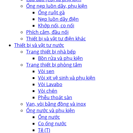
Ống nẹp luồn dây, phụ kiện
Ống ruột gà
Nẹp luồn dây điện
Khớp nối, co nối
Phích cắm, đầu nối
Thiết bị và vật tư điện khác
Thiết bị và vật tư nước
Trang thiết bị nhà bếp
Bồn rửa và phụ kiện
Trang thiết bị phòng tắm
Vòi sen
Vòi xịt vệ sinh và phụ kiện
Vòi Lavabo
Vòi chén
Phễu thoát sàn
Van, vòi bằng đồng và inox
Ống nước và phụ kiện
Ống nước
Co ống nước
Tê (T)