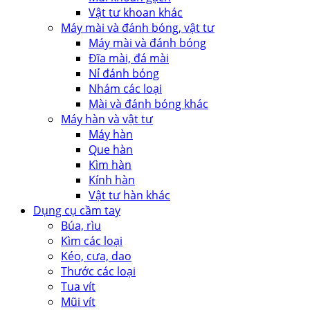
Vật tư khoan khác
Máy mài và đánh bóng, vật tư
Máy mài và đánh bóng
Đĩa mài, đá mài
Nỉ đánh bóng
Nhám các loại
Mài và đánh bóng khác
Máy hàn và vật tư
Máy hàn
Que hàn
Kìm hàn
Kính hàn
Vật tư hàn khác
Dụng cụ cầm tay
Búa, rìu
Kìm các loại
Kéo, cưa, dao
Thước các loại
Tua vít
Mũi vít