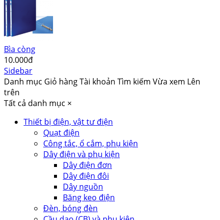
Bìa còng
10.000đ
Sidebar
Danh mục
Giỏ hàng
Tài khoản
Tìm kiếm
Vừa xem
Lên
trên
Tất cả danh mục
×
Thiết bị điện, vật tư điện
Quạt điện
Công tắc, ổ cắm, phụ kiện
Dây điện và phụ kiện
Dây điện đơn
Dây điện đôi
Dây nguồn
Băng keo điện
Đèn, bóng đèn
Cầu dao (CB) và phụ kiện