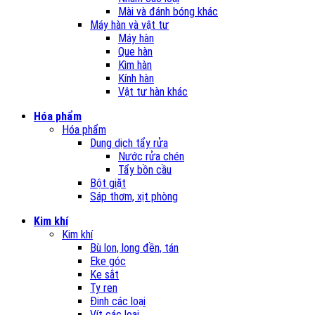
Mài và đánh bóng khác
Máy hàn và vật tư
Máy hàn
Que hàn
Kìm hàn
Kính hàn
Vật tư hàn khác
Hóa phẩm
Hóa phẩm
Dung dịch tẩy rửa
Nước rửa chén
Tẩy bồn cầu
Bột giặt
Sáp thơm, xịt phòng
Kim khí
Kim khí
Bù lon, long đền, tán
Eke góc
Ke sắt
Ty ren
Đinh các loại
Vít các loại