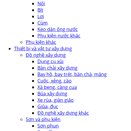
Nối
Bít
Lơi
Cùm
Keo dán ống nước
Phụ kiện nước khác
Phụ kiện khác
Thiết bị và vật tư xây dựng
Đồ nghề xây dựng
Dụng cụ xủi
Bàn chải xây dựng
Bay hồ, bay trét, bàn chà, máng
Cuốc, xẻng, cào
Xà beng, càng cua
Búa xây dựng
Xe rùa, giàn giáo
Giũa, đục
Đồ nghề xây dựng khác
Sơn và phụ kiện
Sơn phun