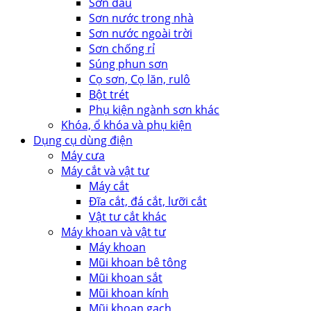
Sơn dầu
Sơn nước trong nhà
Sơn nước ngoài trời
Sơn chống rỉ
Súng phun sơn
Cọ sơn, Cọ lăn, rulô
Bột trét
Phụ kiện ngành sơn khác
Khóa, ổ khóa và phụ kiện
Dụng cụ dùng điện
Máy cưa
Máy cắt và vật tư
Máy cắt
Đĩa cắt, đá cắt, lưỡi cắt
Vật tư cắt khác
Máy khoan và vật tư
Máy khoan
Mũi khoan bê tông
Mũi khoan sắt
Mũi khoan kính
Mũi khoan gạch