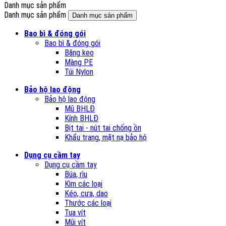
Danh mục sản phẩm
Danh mục sản phẩm
Danh mục sản phẩm
Bao bì & đóng gói
Bao bì & đóng gói
Băng keo
Màng PE
Túi Nylon
Bảo hộ lao động
Bảo hộ lao động
Mũ BHLĐ
Kính BHLĐ
Bịt tai - nút tai chống ồn
Khẩu trang, mặt nạ bảo hộ
Dụng cụ cầm tay
Dụng cụ cầm tay
Búa, rìu
Kìm các loại
Kéo, cưa, dao
Thước các loại
Tua vít
Mũi vít