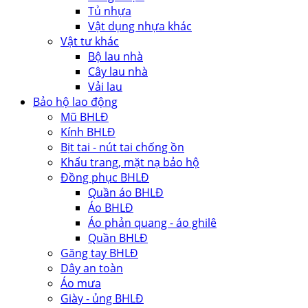
Tủ nhựa
Vật dụng nhựa khác
Vật tư khác
Bộ lau nhà
Cây lau nhà
Vải lau
Bảo hộ lao động
Mũ BHLĐ
Kính BHLĐ
Bịt tai - nút tai chống ồn
Khẩu trang, mặt nạ bảo hộ
Đồng phục BHLĐ
Quần áo BHLĐ
Áo BHLĐ
Áo phản quang - áo ghilê
Quần BHLĐ
Găng tay BHLĐ
Dây an toàn
Áo mưa
Giày - ủng BHLĐ