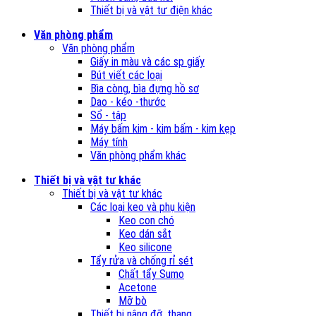
Thiết bị và vật tư điện khác
Văn phòng phẩm
Văn phòng phẩm
Giấy in màu và các sp giấy
Bút viết các loại
Bìa còng, bìa đựng hồ sơ
Dao - kéo -thước
Sổ - tập
Máy bấm kim - kim bấm - kim kẹp
Máy tính
Văn phòng phẩm khác
Thiết bị và vật tư khác
Thiết bị và vật tư khác
Các loại keo và phụ kiện
Keo con chó
Keo dán sắt
Keo silicone
Tẩy rửa và chống rỉ sét
Chất tẩy Sumo
Acetone
Mỡ bò
Thiết bị nâng đỡ, thang