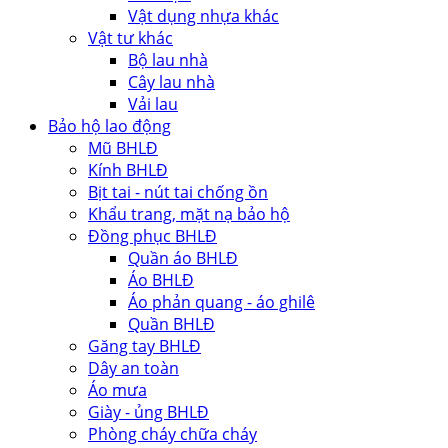
Vật dụng nhựa khác
Vật tư khác
Bộ lau nhà
Cây lau nhà
Vải lau
Bảo hộ lao động
Mũ BHLĐ
Kính BHLĐ
Bịt tai - nút tai chống ồn
Khẩu trang, mặt nạ bảo hộ
Đồng phục BHLĐ
Quần áo BHLĐ
Áo BHLĐ
Áo phản quang - áo ghilê
Quần BHLĐ
Găng tay BHLĐ
Dây an toàn
Áo mưa
Giày - ủng BHLĐ
Phòng cháy chữa cháy