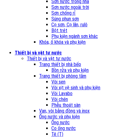
Sơn nước trong nhà
Sơn nước ngoài trời
Sơn chống rỉ
Súng phun sơn
Cọ sơn, Cọ lăn, rulô
Bột trét
Phụ kiện ngành sơn khác
Khóa, ổ khóa và phụ kiện
Thiết bị và vật tư nước
Thiết bị và vật tư nước
Trang thiết bị nhà bếp
Bồn rửa và phụ kiện
Trang thiết bị phòng tắm
Vòi sen
Vòi xịt vệ sinh và phụ kiện
Vòi Lavabo
Vòi chén
Phễu thoát sàn
Van, vòi bằng đồng và inox
Ống nước và phụ kiện
Ống nước
Co ống nước
Tê (T)