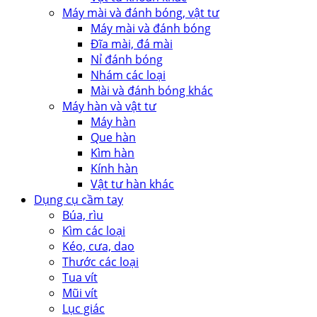
Máy mài và đánh bóng, vật tư
Máy mài và đánh bóng
Đĩa mài, đá mài
Nỉ đánh bóng
Nhám các loại
Mài và đánh bóng khác
Máy hàn và vật tư
Máy hàn
Que hàn
Kìm hàn
Kính hàn
Vật tư hàn khác
Dụng cụ cầm tay
Búa, rìu
Kìm các loại
Kéo, cưa, dao
Thước các loại
Tua vít
Mũi vít
Lục giác