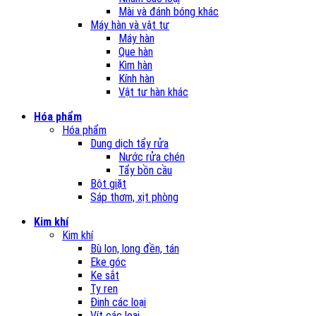
Mài và đánh bóng khác
Máy hàn và vật tư
Máy hàn
Que hàn
Kìm hàn
Kính hàn
Vật tư hàn khác
Hóa phẩm
Hóa phẩm
Dung dịch tẩy rửa
Nước rửa chén
Tẩy bồn cầu
Bột giặt
Sáp thơm, xịt phòng
Kim khí
Kim khí
Bù lon, long đền, tán
Eke góc
Ke sắt
Ty ren
Đinh các loại
Vít các loại