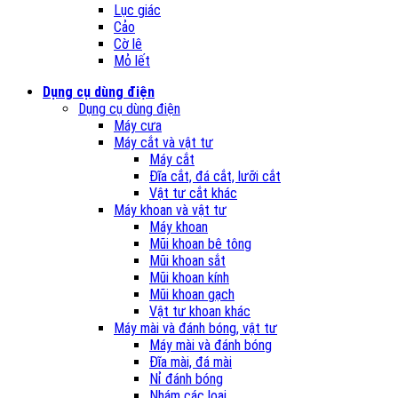
Lục giác
Cảo
Cờ lê
Mỏ lết
Dụng cụ dùng điện
Dụng cụ dùng điện
Máy cưa
Máy cắt và vật tư
Máy cắt
Đĩa cắt, đá cắt, lưỡi cắt
Vật tư cắt khác
Máy khoan và vật tư
Máy khoan
Mũi khoan bê tông
Mũi khoan sắt
Mũi khoan kính
Mũi khoan gạch
Vật tư khoan khác
Máy mài và đánh bóng, vật tư
Máy mài và đánh bóng
Đĩa mài, đá mài
Nỉ đánh bóng
Nhám các loại