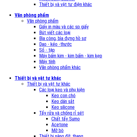
Thiết bị và vật tư điện khác
Văn phòng phẩm
Văn phòng phẩm
Giấy in màu và các sp giấy
Bút viết các loại
Bìa còng, bìa đựng hồ sơ
Dao - kéo -thước
Sổ - tập
Máy bấm kim - kim bấm - kim kẹp
Máy tính
Văn phòng phẩm khác
Thiết bị và vật tư khác
Thiết bị và vật tư khác
Các loại keo và phụ kiện
Keo con chó
Keo dán sắt
Keo silicone
Tẩy rửa và chống rỉ sét
Chất tẩy Sumo
Acetone
Mỡ bò
Thiết bị nâng đỡ, thang