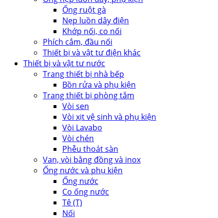
Ống ruột gà
Nẹp luồn dây điện
Khớp nối, co nối
Phích cắm, đầu nối
Thiết bị và vật tư điện khác
Thiết bị và vật tư nước
Trang thiết bị nhà bếp
Bồn rửa và phụ kiện
Trang thiết bị phòng tắm
Vòi sen
Vòi xịt vệ sinh và phụ kiện
Vòi Lavabo
Vòi chén
Phễu thoát sàn
Van, vòi bằng đồng và inox
Ống nước và phụ kiện
Ống nước
Co ống nước
Tê (T)
Nối