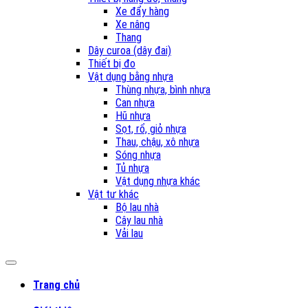
Xe đẩy hàng
Xe nâng
Thang
Dây curoa (dây đai)
Thiết bị đo
Vật dụng bằng nhựa
Thùng nhựa, bình nhựa
Can nhựa
Hũ nhựa
Sọt, rổ, giỏ nhựa
Thau, chậu, xô nhựa
Sóng nhựa
Tủ nhựa
Vật dụng nhựa khác
Vật tư khác
Bộ lau nhà
Cây lau nhà
Vải lau
Trang chủ