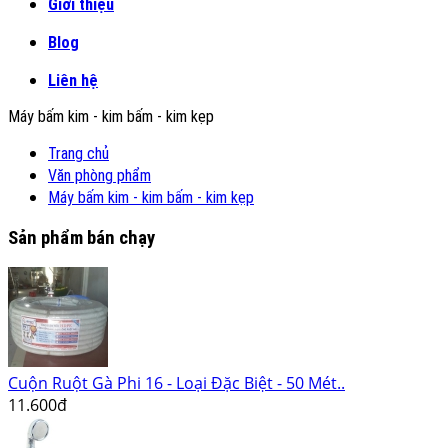
Giới thiệu
Blog
Liên hệ
Máy bấm kim - kim bấm - kim kẹp
Trang chủ
Văn phòng phẩm
Máy bấm kim - kim bấm - kim kẹp
Sản phẩm bán chạy
Cuộn Ruột Gà Phi 16 - Loại Đặc Biệt - 50 Mét..
11.600đ