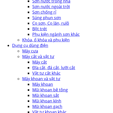
Sơn nước trong nhà
Sơn nước ngoài trời
Sơn chống rỉ
Súng phun sơn
Cọ sơn, Cọ lăn, rulô
Bột trét
Phụ kiện ngành sơn khác
Khóa, ổ khóa và phụ kiện
Dụng cụ dùng điện
Máy cưa
Máy cắt và vật tư
Máy cắt
Đĩa cắt, đá cắt, lưỡi cắt
Vật tư cắt khác
Máy khoan và vật tư
Máy khoan
Mũi khoan bê tông
Mũi khoan sắt
Mũi khoan kính
Mũi khoan gạch
Vật tư khoan khác