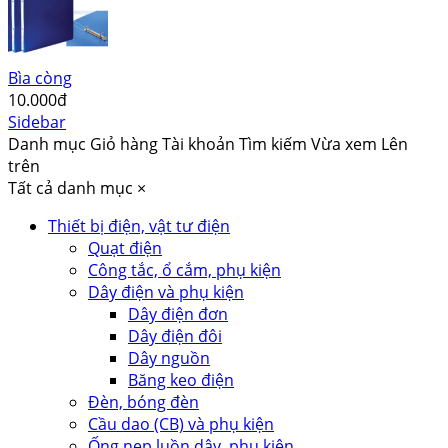
Bìa còng
10.000đ
Sidebar
Danh mục
Giỏ hàng
Tài khoản
Tìm kiếm
Vừa xem
Lên
trên
Tất cả danh mục
×
Thiết bị điện, vật tư điện
Quạt điện
Công tắc, ổ cắm, phụ kiện
Dây điện và phụ kiện
Dây điện đơn
Dây điện đôi
Dây nguồn
Băng keo điện
Đèn, bóng đèn
Cầu dao (CB) và phụ kiện
Ống nẹp luồn dây, phụ kiện