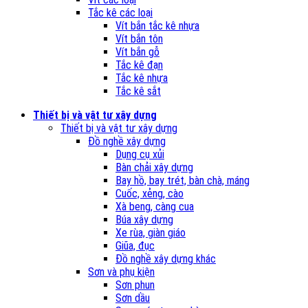
Tắc kê các loại
Vít bắn tắc kê nhựa
Vít bắn tôn
Vít bắn gỗ
Tắc kê đạn
Tắc kê nhựa
Tắc kê sắt
Thiết bị và vật tư xây dựng
Thiết bị và vật tư xây dựng
Đồ nghề xây dựng
Dụng cụ xủi
Bàn chải xây dựng
Bay hồ, bay trét, bàn chà, máng
Cuốc, xẻng, cào
Xà beng, càng cua
Búa xây dựng
Xe rùa, giàn giáo
Giũa, đục
Đồ nghề xây dựng khác
Sơn và phụ kiện
Sơn phun
Sơn dầu