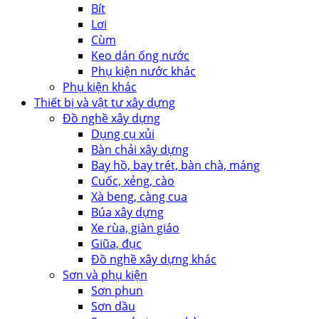
Bít
Lơi
Cùm
Keo dán ống nước
Phụ kiện nước khác
Phụ kiện khác
Thiết bị và vật tư xây dựng
Đồ nghề xây dựng
Dụng cụ xủi
Bàn chải xây dựng
Bay hồ, bay trét, bàn chà, máng
Cuốc, xẻng, cào
Xà beng, càng cua
Búa xây dựng
Xe rùa, giàn giáo
Giũa, đục
Đồ nghề xây dựng khác
Sơn và phụ kiện
Sơn phun
Sơn dầu