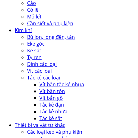
Cảo
Cờ lê
Mỏ lết
Cần siết và phụ kiện
Kim khí
Bù lon, long đền, tán
Eke góc
Ke sắt
Ty ren
Đinh các loại
Vít các loại
Tắc kê các loại
Vít bắn tắc kê nhựa
Vít bắn tôn
Vít bắn gỗ
Tắc kê đạn
Tắc kê nhựa
Tắc kê sắt
Thiết bị và vật tư khác
Các loại keo và phụ kiện