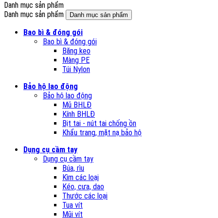
Danh mục sản phẩm
Danh mục sản phẩm
Danh mục sản phẩm
Bao bì & đóng gói
Bao bì & đóng gói
Băng keo
Màng PE
Túi Nylon
Bảo hộ lao động
Bảo hộ lao động
Mũ BHLĐ
Kính BHLĐ
Bịt tai - nút tai chống ồn
Khẩu trang, mặt nạ bảo hộ
Dụng cụ cầm tay
Dụng cụ cầm tay
Búa, rìu
Kìm các loại
Kéo, cưa, dao
Thước các loại
Tua vít
Mũi vít