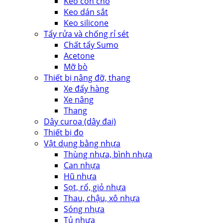
Keo con chó
Keo dán sắt
Keo silicone
Tẩy rửa và chống rỉ sét
Chất tẩy Sumo
Acetone
Mỡ bò
Thiết bị nâng đỡ, thang
Xe đẩy hàng
Xe nâng
Thang
Dây curoa (dây đai)
Thiết bị đo
Vật dụng bằng nhựa
Thùng nhựa, bình nhựa
Can nhựa
Hũ nhựa
Sọt, rổ, giỏ nhựa
Thau, chậu, xô nhựa
Sóng nhựa
Tủ nhựa