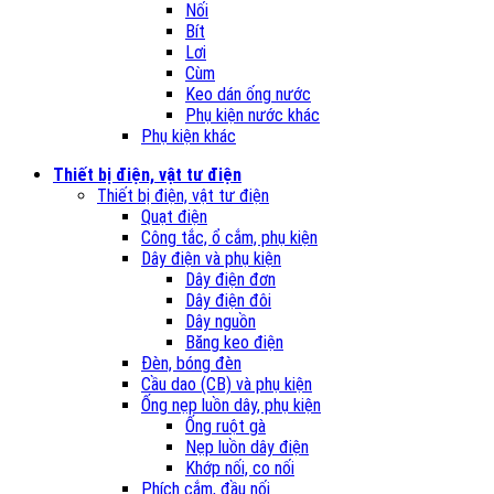
Nối
Bít
Lơi
Cùm
Keo dán ống nước
Phụ kiện nước khác
Phụ kiện khác
Thiết bị điện, vật tư điện
Thiết bị điện, vật tư điện
Quạt điện
Công tắc, ổ cắm, phụ kiện
Dây điện và phụ kiện
Dây điện đơn
Dây điện đôi
Dây nguồn
Băng keo điện
Đèn, bóng đèn
Cầu dao (CB) và phụ kiện
Ống nẹp luồn dây, phụ kiện
Ống ruột gà
Nẹp luồn dây điện
Khớp nối, co nối
Phích cắm, đầu nối