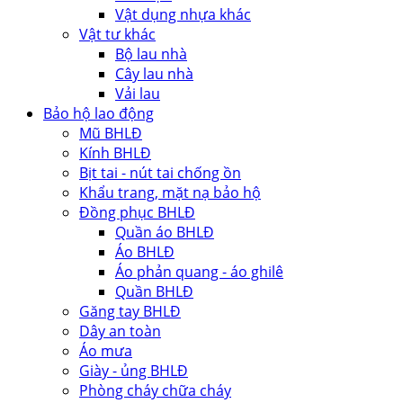
Vật dụng nhựa khác
Vật tư khác
Bộ lau nhà
Cây lau nhà
Vải lau
Bảo hộ lao động
Mũ BHLĐ
Kính BHLĐ
Bịt tai - nút tai chống ồn
Khẩu trang, mặt nạ bảo hộ
Đồng phục BHLĐ
Quần áo BHLĐ
Áo BHLĐ
Áo phản quang - áo ghilê
Quần BHLĐ
Găng tay BHLĐ
Dây an toàn
Áo mưa
Giày - ủng BHLĐ
Phòng cháy chữa cháy