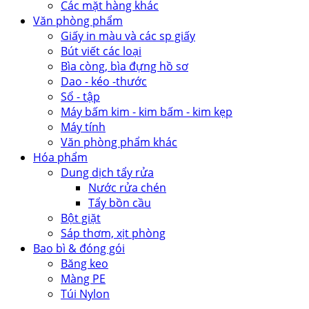
Các mặt hàng khác
Văn phòng phẩm
Giấy in màu và các sp giấy
Bút viết các loại
Bìa còng, bìa đựng hồ sơ
Dao - kéo -thước
Sổ - tập
Máy bấm kim - kim bấm - kim kẹp
Máy tính
Văn phòng phẩm khác
Hóa phẩm
Dung dịch tẩy rửa
Nước rửa chén
Tẩy bồn cầu
Bột giặt
Sáp thơm, xịt phòng
Bao bì & đóng gói
Băng keo
Màng PE
Túi Nylon