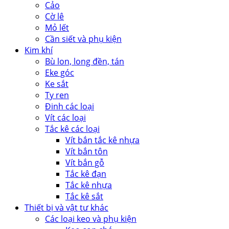
Cảo
Cờ lê
Mỏ lết
Cần siết và phụ kiện
Kim khí
Bù lon, long đền, tán
Eke góc
Ke sắt
Ty ren
Đinh các loại
Vít các loại
Tắc kê các loại
Vít bắn tắc kê nhựa
Vít bắn tôn
Vít bắn gỗ
Tắc kê đạn
Tắc kê nhựa
Tắc kê sắt
Thiết bị và vật tư khác
Các loại keo và phụ kiện