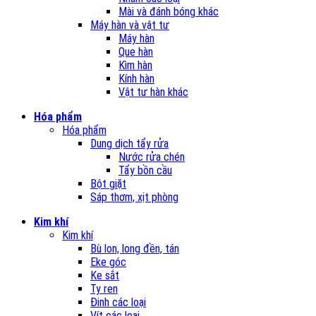
Mài và đánh bóng khác
Máy hàn và vật tư
Máy hàn
Que hàn
Kìm hàn
Kính hàn
Vật tư hàn khác
Hóa phẩm
Hóa phẩm
Dung dịch tẩy rửa
Nước rửa chén
Tẩy bồn cầu
Bột giặt
Sáp thơm, xịt phòng
Kim khí
Kim khí
Bù lon, long đền, tán
Eke góc
Ke sắt
Ty ren
Đinh các loại
Vít các loại