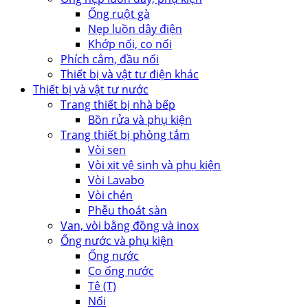
Ống ruột gà
Nẹp luồn dây điện
Khớp nối, co nối
Phích cắm, đầu nối
Thiết bị và vật tư điện khác
Thiết bị và vật tư nước
Trang thiết bị nhà bếp
Bồn rửa và phụ kiện
Trang thiết bị phòng tắm
Vòi sen
Vòi xịt vệ sinh và phụ kiện
Vòi Lavabo
Vòi chén
Phễu thoát sàn
Van, vòi bằng đồng và inox
Ống nước và phụ kiện
Ống nước
Co ống nước
Tê (T)
Nối