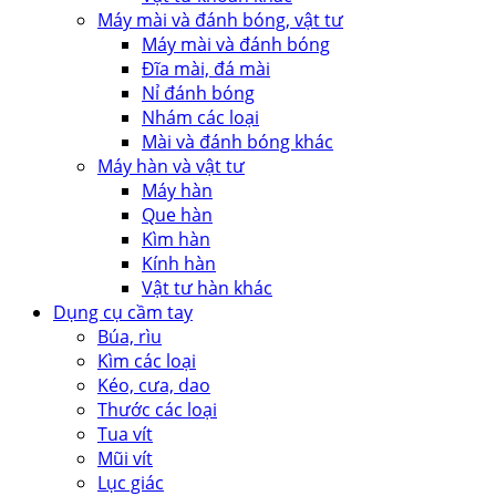
Máy mài và đánh bóng, vật tư
Máy mài và đánh bóng
Đĩa mài, đá mài
Nỉ đánh bóng
Nhám các loại
Mài và đánh bóng khác
Máy hàn và vật tư
Máy hàn
Que hàn
Kìm hàn
Kính hàn
Vật tư hàn khác
Dụng cụ cầm tay
Búa, rìu
Kìm các loại
Kéo, cưa, dao
Thước các loại
Tua vít
Mũi vít
Lục giác