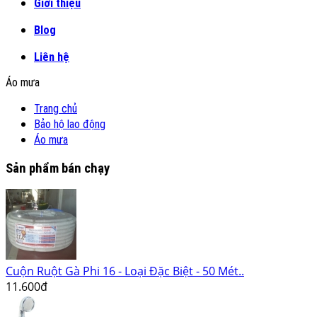
Giới thiệu
Blog
Liên hệ
Áo mưa
Trang chủ
Bảo hộ lao động
Áo mưa
Sản phẩm bán chạy
Cuộn Ruột Gà Phi 16 - Loại Đặc Biệt - 50 Mét..
11.600đ