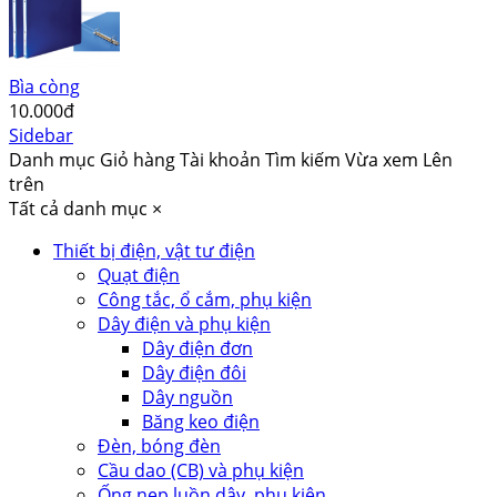
Bìa còng
10.000đ
Sidebar
Danh mục
Giỏ hàng
Tài khoản
Tìm kiếm
Vừa xem
Lên
trên
Tất cả danh mục
×
Thiết bị điện, vật tư điện
Quạt điện
Công tắc, ổ cắm, phụ kiện
Dây điện và phụ kiện
Dây điện đơn
Dây điện đôi
Dây nguồn
Băng keo điện
Đèn, bóng đèn
Cầu dao (CB) và phụ kiện
Ống nẹp luồn dây, phụ kiện