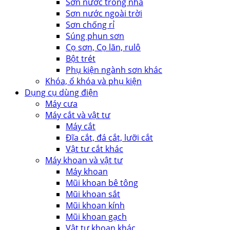
Sơn nước trong nhà
Sơn nước ngoài trời
Sơn chống rỉ
Súng phun sơn
Cọ sơn, Cọ lăn, rulô
Bột trét
Phụ kiện ngành sơn khác
Khóa, ổ khóa và phụ kiện
Dụng cụ dùng điện
Máy cưa
Máy cắt và vật tư
Máy cắt
Đĩa cắt, đá cắt, lưỡi cắt
Vật tư cắt khác
Máy khoan và vật tư
Máy khoan
Mũi khoan bê tông
Mũi khoan sắt
Mũi khoan kính
Mũi khoan gạch
Vật tư khoan khác