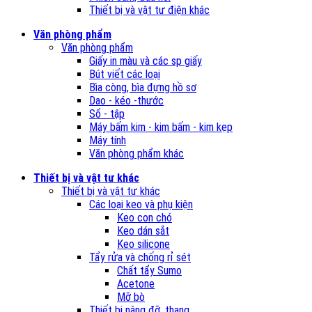
Thiết bị và vật tư điện khác
Văn phòng phẩm
Văn phòng phẩm
Giấy in màu và các sp giấy
Bút viết các loại
Bìa còng, bìa đựng hồ sơ
Dao - kéo -thước
Sổ - tập
Máy bấm kim - kim bấm - kim kẹp
Máy tính
Văn phòng phẩm khác
Thiết bị và vật tư khác
Thiết bị và vật tư khác
Các loại keo và phụ kiện
Keo con chó
Keo dán sắt
Keo silicone
Tẩy rửa và chống rỉ sét
Chất tẩy Sumo
Acetone
Mỡ bò
Thiết bị nâng đỡ, thang