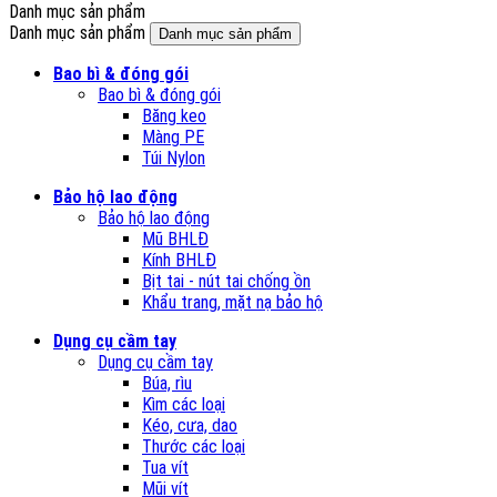
Danh mục sản phẩm
Danh mục sản phẩm
Danh mục sản phẩm
Bao bì & đóng gói
Bao bì & đóng gói
Băng keo
Màng PE
Túi Nylon
Bảo hộ lao động
Bảo hộ lao động
Mũ BHLĐ
Kính BHLĐ
Bịt tai - nút tai chống ồn
Khẩu trang, mặt nạ bảo hộ
Dụng cụ cầm tay
Dụng cụ cầm tay
Búa, rìu
Kìm các loại
Kéo, cưa, dao
Thước các loại
Tua vít
Mũi vít