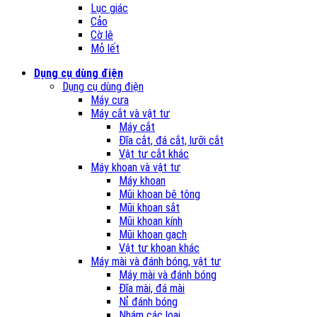
Lục giác
Cảo
Cờ lê
Mỏ lết
Dụng cụ dùng điện
Dụng cụ dùng điện
Máy cưa
Máy cắt và vật tư
Máy cắt
Đĩa cắt, đá cắt, lưỡi cắt
Vật tư cắt khác
Máy khoan và vật tư
Máy khoan
Mũi khoan bê tông
Mũi khoan sắt
Mũi khoan kính
Mũi khoan gạch
Vật tư khoan khác
Máy mài và đánh bóng, vật tư
Máy mài và đánh bóng
Đĩa mài, đá mài
Nỉ đánh bóng
Nhám các loại