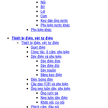
Nối
Bít
Lơi
Cùm
Keo dán ống nước
Phụ kiện nước khác
Phụ kiện khác
Thiết bị điện, vật tư điện
Thiết bị điện, vật tư điện
Quạt điện
Công tắc, ổ cắm, phụ kiện
Dây điện và phụ kiện
Dây điện đơn
Dây điện đôi
Dây nguồn
Băng keo điện
Đèn, bóng đèn
Cầu dao (CB) và phụ kiện
Ống nẹp luồn dây, phụ kiện
Ống ruột gà
Nẹp luồn dây điện
Khớp nối, co nối
Phích cắm, đầu nối