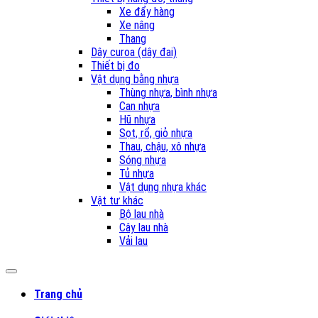
Xe đẩy hàng
Xe nâng
Thang
Dây curoa (dây đai)
Thiết bị đo
Vật dụng bằng nhựa
Thùng nhựa, bình nhựa
Can nhựa
Hũ nhựa
Sọt, rổ, giỏ nhựa
Thau, chậu, xô nhựa
Sóng nhựa
Tủ nhựa
Vật dụng nhựa khác
Vật tư khác
Bộ lau nhà
Cây lau nhà
Vải lau
Trang chủ