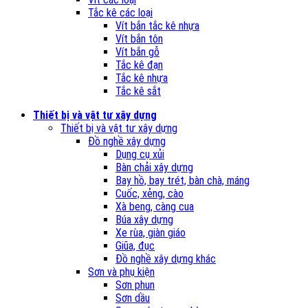
Tắc kê các loại
Vít bắn tắc kê nhựa
Vít bắn tôn
Vít bắn gỗ
Tắc kê đạn
Tắc kê nhựa
Tắc kê sắt
Thiết bị và vật tư xây dựng
Thiết bị và vật tư xây dựng
Đồ nghề xây dựng
Dụng cụ xủi
Bàn chải xây dựng
Bay hồ, bay trét, bàn chà, máng
Cuốc, xẻng, cào
Xà beng, càng cua
Búa xây dựng
Xe rùa, giàn giáo
Giũa, đục
Đồ nghề xây dựng khác
Sơn và phụ kiện
Sơn phun
Sơn dầu