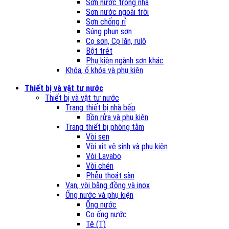
Sơn nước trong nhà
Sơn nước ngoài trời
Sơn chống rỉ
Súng phun sơn
Cọ sơn, Cọ lăn, rulô
Bột trét
Phụ kiện ngành sơn khác
Khóa, ổ khóa và phụ kiện
Thiết bị và vật tư nước
Thiết bị và vật tư nước
Trang thiết bị nhà bếp
Bồn rửa và phụ kiện
Trang thiết bị phòng tắm
Vòi sen
Vòi xịt vệ sinh và phụ kiện
Vòi Lavabo
Vòi chén
Phễu thoát sàn
Van, vòi bằng đồng và inox
Ống nước và phụ kiện
Ống nước
Co ống nước
Tê (T)