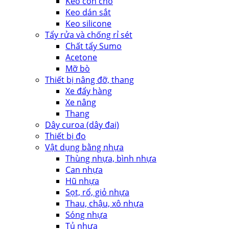
Keo con chó
Keo dán sắt
Keo silicone
Tẩy rửa và chống rỉ sét
Chất tẩy Sumo
Acetone
Mỡ bò
Thiết bị nâng đỡ, thang
Xe đẩy hàng
Xe nâng
Thang
Dây curoa (dây đai)
Thiết bị đo
Vật dụng bằng nhựa
Thùng nhựa, bình nhựa
Can nhựa
Hũ nhựa
Sọt, rổ, giỏ nhựa
Thau, chậu, xô nhựa
Sóng nhựa
Tủ nhựa