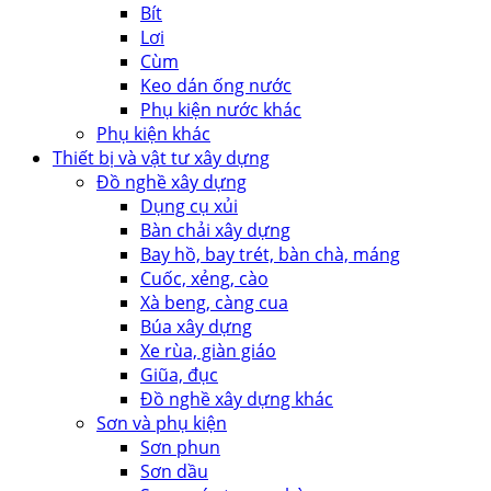
Bít
Lơi
Cùm
Keo dán ống nước
Phụ kiện nước khác
Phụ kiện khác
Thiết bị và vật tư xây dựng
Đồ nghề xây dựng
Dụng cụ xủi
Bàn chải xây dựng
Bay hồ, bay trét, bàn chà, máng
Cuốc, xẻng, cào
Xà beng, càng cua
Búa xây dựng
Xe rùa, giàn giáo
Giũa, đục
Đồ nghề xây dựng khác
Sơn và phụ kiện
Sơn phun
Sơn dầu