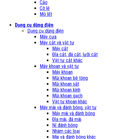
Cảo
Cờ lê
Mỏ lết
Dụng cụ dùng điện
Dụng cụ dùng điện
Máy cưa
Máy cắt và vật tư
Máy cắt
Đĩa cắt, đá cắt, lưỡi cắt
Vật tư cắt khác
Máy khoan và vật tư
Máy khoan
Mũi khoan bê tông
Mũi khoan sắt
Mũi khoan kính
Mũi khoan gạch
Vật tư khoan khác
Máy mài và đánh bóng, vật tư
Máy mài và đánh bóng
Đĩa mài, đá mài
Nỉ đánh bóng
Nhám các loại
Mài và đánh bóng khác