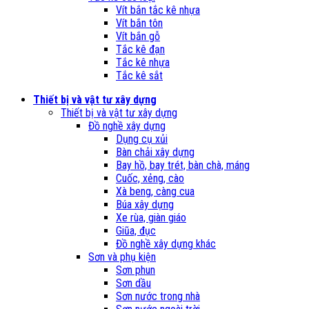
Vít bắn tắc kê nhựa
Vít bắn tôn
Vít bắn gỗ
Tắc kê đạn
Tắc kê nhựa
Tắc kê sắt
Thiết bị và vật tư xây dựng
Thiết bị và vật tư xây dựng
Đồ nghề xây dựng
Dụng cụ xủi
Bàn chải xây dựng
Bay hồ, bay trét, bàn chà, máng
Cuốc, xẻng, cào
Xà beng, càng cua
Búa xây dựng
Xe rùa, giàn giáo
Giũa, đục
Đồ nghề xây dựng khác
Sơn và phụ kiện
Sơn phun
Sơn dầu
Sơn nước trong nhà