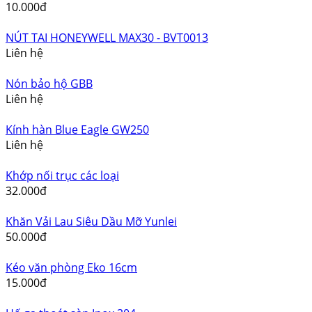
Vòi rửa bát, chén
120.000đ
Vòi Lavabo Lạnh Đồng Thau Eurover 5012
150.000đ
Rổ inox dùng cho chậu rửa chén
52.000đ
Quần áo mưa bảo hộ
10.000đ
NÚT TAI HONEYWELL MAX30 - BVT0013
Liên hệ
Nón bảo hộ GBB
Liên hệ
Kính hàn Blue Eagle GW250
Liên hệ