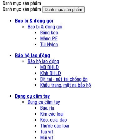
Danh mục sản phẩm
Danh mục sản phẩm
Danh mục sản phẩm
Bao bì & đóng gói
Bao bì & đóng gói
Băng keo
Màng PE
Túi Nylon
Bảo hộ lao động
Bảo hộ lao động
Mũ BHLĐ
Kính BHLĐ
Bịt tai - nút tai chống ồn
Khẩu trang, mặt nạ bảo hộ
Dụng cụ cầm tay
Dụng cụ cầm tay
Búa, rìu
Kìm các loại
Kéo, cưa, dao
Thước các loại
Tua vít
Mũi vít