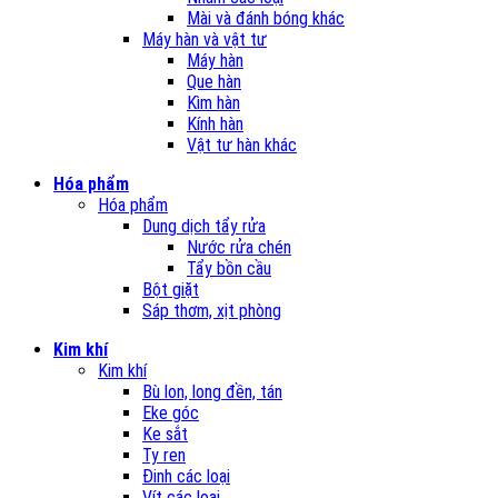
Mài và đánh bóng khác
Máy hàn và vật tư
Máy hàn
Que hàn
Kìm hàn
Kính hàn
Vật tư hàn khác
Hóa phẩm
Hóa phẩm
Dung dịch tẩy rửa
Nước rửa chén
Tẩy bồn cầu
Bột giặt
Sáp thơm, xịt phòng
Kim khí
Kim khí
Bù lon, long đền, tán
Eke góc
Ke sắt
Ty ren
Đinh các loại
Vít các loại