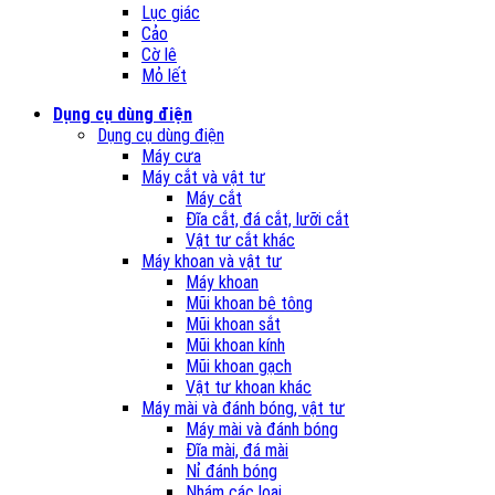
Lục giác
Cảo
Cờ lê
Mỏ lết
Dụng cụ dùng điện
Dụng cụ dùng điện
Máy cưa
Máy cắt và vật tư
Máy cắt
Đĩa cắt, đá cắt, lưỡi cắt
Vật tư cắt khác
Máy khoan và vật tư
Máy khoan
Mũi khoan bê tông
Mũi khoan sắt
Mũi khoan kính
Mũi khoan gạch
Vật tư khoan khác
Máy mài và đánh bóng, vật tư
Máy mài và đánh bóng
Đĩa mài, đá mài
Nỉ đánh bóng
Nhám các loại