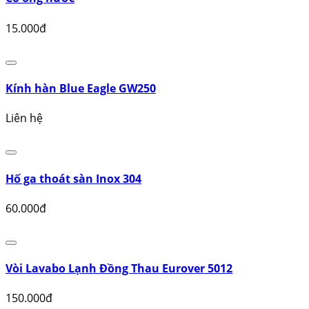
Bộ cây lau nhà tự vắt Microfiber Tashuan
230.000đ
Co ống nước
15.000đ
Kính hàn Blue Eagle GW250
Liên hệ