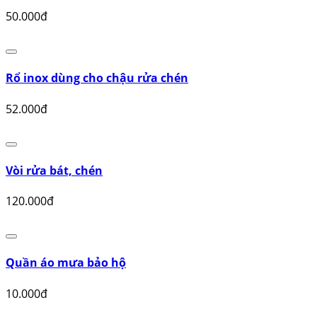
Bộ Lau Nhà Lock&Lock Mini Twister Spin Mop Xoay
36..
250.000đ
Khăn Vải Lau Siêu Dầu Mỡ Yunlei
50.000đ
Rổ inox dùng cho chậu rửa chén
52.000đ