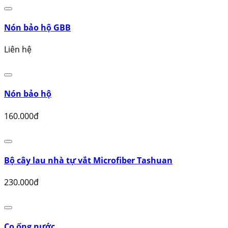
Vòi rửa bát, chén
120.000đ
Quần áo mưa bảo hộ
10.000đ
Nón bảo hộ GBB
Liên hệ
Nón bảo hộ
160.000đ