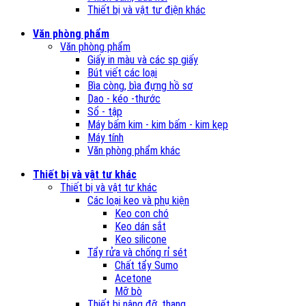
Thiết bị và vật tư điện khác
Văn phòng phẩm
Văn phòng phẩm
Giấy in màu và các sp giấy
Bút viết các loại
Bìa còng, bìa đựng hồ sơ
Dao - kéo -thước
Sổ - tập
Máy bấm kim - kim bấm - kim kẹp
Máy tính
Văn phòng phẩm khác
Thiết bị và vật tư khác
Thiết bị và vật tư khác
Các loại keo và phụ kiện
Keo con chó
Keo dán sắt
Keo silicone
Tẩy rửa và chống rỉ sét
Chất tẩy Sumo
Acetone
Mỡ bò
Thiết bị nâng đỡ, thang