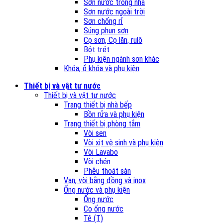
Sơn nước trong nhà
Sơn nước ngoài trời
Sơn chống rỉ
Súng phun sơn
Cọ sơn, Cọ lăn, rulô
Bột trét
Phụ kiện ngành sơn khác
Khóa, ổ khóa và phụ kiện
Thiết bị và vật tư nước
Thiết bị và vật tư nước
Trang thiết bị nhà bếp
Bồn rửa và phụ kiện
Trang thiết bị phòng tắm
Vòi sen
Vòi xịt vệ sinh và phụ kiện
Vòi Lavabo
Vòi chén
Phễu thoát sàn
Van, vòi bằng đồng và inox
Ống nước và phụ kiện
Ống nước
Co ống nước
Tê (T)