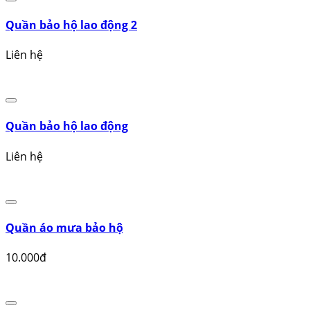
Xem tất cả
Áo phản quang - áo ghilê..
Khẩu trang, mặt nạ bảo hộ..
Quần BHLĐ
Đồng phục BHLĐ
Găng tay BHLĐ
Dây an toàn
Quần bảo hộ lao động 2
Liên hệ
Quần bảo hộ lao động
Liên hệ