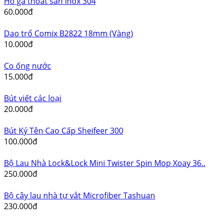
Khớp nối trục các loại
32.000đ
Khăn Vải Lau Siêu Dầu Mỡ Yunlei
50.000đ
Kéo văn phòng Eko 16cm
15.000đ
Hố ga thoát sàn Inox 304
60.000đ
Dao trổ Comix B2822 18mm (Vàng)
10.000đ
Co ống nước
15.000đ
Bút viết các loại
20.000đ