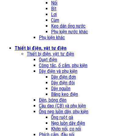
Nối
Bít
Lơi
Cùm
Keo dán ống nước
Phụ kiện nước khác
Phụ kiện khác
Thiết bị điện, vật tư điện
Thiết bị điện, vật tư điện
Quạt điện
Công tắc, ổ cắm, phụ kiện
Dây điện và phụ kiện
Dây điện đơn
Dây điện đôi
Dây nguồn
Băng keo điện
Đèn, bóng đèn
Cầu dao (CB) và phụ kiện
Ống nẹp luồn dây, phụ kiện
Ống ruột gà
Nẹp luồn dây điện
Khớp nối, co nối
Phích cắm, đầu nối