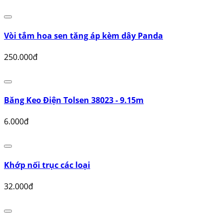
Hố ga thoát sàn Inox 304
60.000đ
Vòi Lavabo Lạnh Đồng Thau Eurover 5012
150.000đ
Vòi tắm hoa sen tăng áp kèm dây Panda
250.000đ
Băng Keo Điện Tolsen 38023 - 9.15m