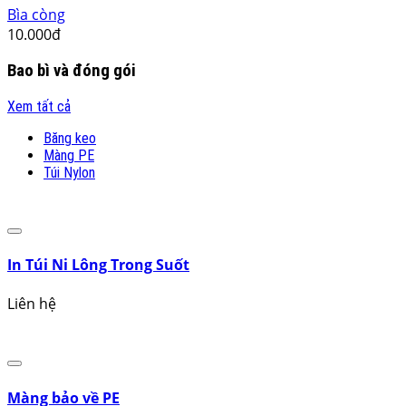
Bút Ký Tên Cao Cấp Sheifeer 300
100.000đ
Bộ Lau Nhà Lock&Lock Mini Twister Spin Mop Xoay 36..
250.000đ
Bộ cây lau nhà tự vắt Microfiber Tashuan
230.000đ
Bìa còng
10.000đ
Bao bì và đóng gói
Xem tất cả
Băng keo
Màng PE
Túi Nylon