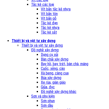
Tắc kê các loại
Vít bắn tắc kê nhựa
Vít bắn tôn
Vít bắn gỗ
Tắc kê đạn
Tắc kê nhựa
Tắc kê sắt
Thiết bị và vật tư xây dựng
Thiết bị và vật tư xây dựng
Đồ nghề xây dựng
Dụng cụ xủi
Bàn chải xây dựng
Bay hồ, bay trét, bàn chà, máng
Cuốc, xẻng, cào
Xà beng, càng cua
Búa xây dựng
Xe rùa, giàn giáo
Giũa, đục
Đồ nghề xây dựng khác
Sơn và phụ kiện
Sơn phun
Sơn dầu