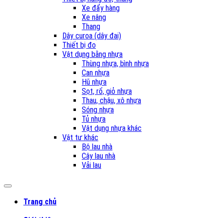
Xe đẩy hàng
Xe nâng
Thang
Dây curoa (dây đai)
Thiết bị đo
Vật dụng bằng nhựa
Thùng nhựa, bình nhựa
Can nhựa
Hũ nhựa
Sọt, rổ, giỏ nhựa
Thau, chậu, xô nhựa
Sóng nhựa
Tủ nhựa
Vật dụng nhựa khác
Vật tư khác
Bộ lau nhà
Cây lau nhà
Vải lau
Trang chủ