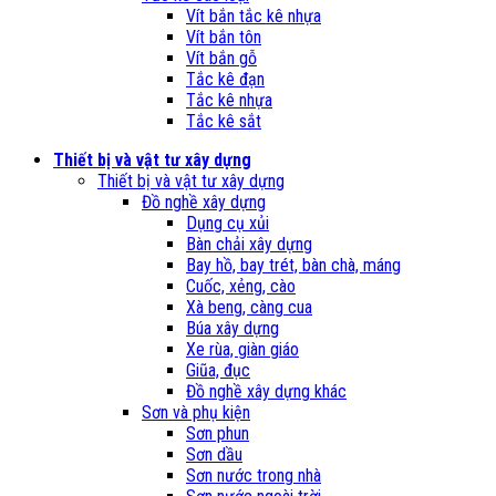
Vít bắn tắc kê nhựa
Vít bắn tôn
Vít bắn gỗ
Tắc kê đạn
Tắc kê nhựa
Tắc kê sắt
Thiết bị và vật tư xây dựng
Thiết bị và vật tư xây dựng
Đồ nghề xây dựng
Dụng cụ xủi
Bàn chải xây dựng
Bay hồ, bay trét, bàn chà, máng
Cuốc, xẻng, cào
Xà beng, càng cua
Búa xây dựng
Xe rùa, giàn giáo
Giũa, đục
Đồ nghề xây dựng khác
Sơn và phụ kiện
Sơn phun
Sơn dầu
Sơn nước trong nhà