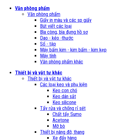
Văn phòng phẩm
Văn phòng phẩm
Giấy in màu và các sp giấy
Bút viết các loại
Bìa còng, bìa đựng hồ sơ
Dao - kéo -thước
Sổ - tập
Máy bấm kim - kim bấm - kim kẹp
Máy tính
Văn phòng phẩm khác
Thiết bị và vật tư khác
Thiết bị và vật tư khác
Các loại keo và phụ kiện
Keo con chó
Keo dán sắt
Keo silicone
Tẩy rửa và chống rỉ sét
Chất tẩy Sumo
Acetone
Mỡ bò
Thiết bị nâng đỡ, thang
Xe đẩy hàng