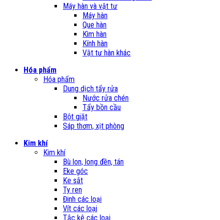
Máy hàn và vật tư
Máy hàn
Que hàn
Kìm hàn
Kính hàn
Vật tư hàn khác
Hóa phẩm
Hóa phẩm
Dung dịch tẩy rửa
Nước rửa chén
Tẩy bồn cầu
Bột giặt
Sáp thơm, xịt phòng
Kim khí
Kim khí
Bù lon, long đền, tán
Eke góc
Ke sắt
Ty ren
Đinh các loại
Vít các loại
Tắc kê các loại