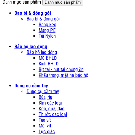
Danh mục sản phẩm
Danh mục sản phẩm
Bao bì & đóng gói
Bao bì & đóng gói
Băng keo
Màng PE
Túi Nylon
Bảo hộ lao động
Bảo hộ lao động
Mũ BHLĐ
Kính BHLĐ
Bịt tai - nút tai chống ồn
Khẩu trang, mặt nạ bảo hộ
Dụng cụ cầm tay
Dụng cụ cầm tay
Búa, rìu
Kìm các loại
Kéo, cưa, dao
Thước các loại
Tua vít
Mũi vít
Lục giác