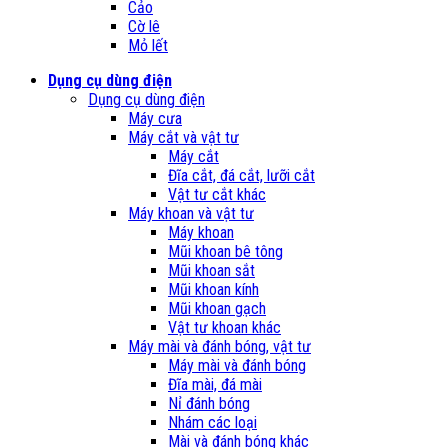
Cảo
Cờ lê
Mỏ lết
Dụng cụ dùng điện
Dụng cụ dùng điện
Máy cưa
Máy cắt và vật tư
Máy cắt
Đĩa cắt, đá cắt, lưỡi cắt
Vật tư cắt khác
Máy khoan và vật tư
Máy khoan
Mũi khoan bê tông
Mũi khoan sắt
Mũi khoan kính
Mũi khoan gạch
Vật tư khoan khác
Máy mài và đánh bóng, vật tư
Máy mài và đánh bóng
Đĩa mài, đá mài
Nỉ đánh bóng
Nhám các loại
Mài và đánh bóng khác