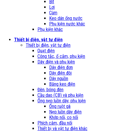
Bít
Lơi
Cùm
Keo dán ống nước
Phụ kiện nước khác
Phụ kiện khác
Thiết bị điện, vật tư điện
Thiết bị điện, vật tư điện
Quạt điện
Công tắc, ổ cắm, phụ kiện
Dây điện và phụ kiện
Dây điện đơn
Dây điện đôi
Dây nguồn
Băng keo điện
Đèn, bóng đèn
Cầu dao (CB) và phụ kiện
Ống nẹp luồn dây, phụ kiện
Ống ruột gà
Nẹp luồn dây điện
Khớp nối, co nối
Phích cắm, đầu nối
Thiết bị và vật tư điện khác