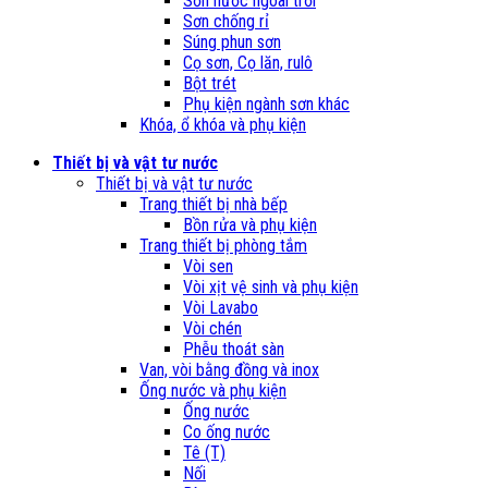
Sơn nước ngoài trời
Sơn chống rỉ
Súng phun sơn
Cọ sơn, Cọ lăn, rulô
Bột trét
Phụ kiện ngành sơn khác
Khóa, ổ khóa và phụ kiện
Thiết bị và vật tư nước
Thiết bị và vật tư nước
Trang thiết bị nhà bếp
Bồn rửa và phụ kiện
Trang thiết bị phòng tắm
Vòi sen
Vòi xịt vệ sinh và phụ kiện
Vòi Lavabo
Vòi chén
Phễu thoát sàn
Van, vòi bằng đồng và inox
Ống nước và phụ kiện
Ống nước
Co ống nước
Tê (T)
Nối